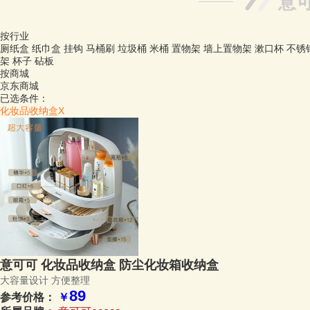
意可
按行业
厕纸盒
纸巾盒
挂钩
马桶刷
垃圾桶
米桶
置物架
墙上置物架
漱口杯
不锈
架
杯子
砧板
按商城
京东商城
已选条件：
化妆品收纳盒
X
意可可 化妆品收纳盒 防尘化妆箱收纳盒
大容量设计
方便整理
89
参考价格：
￥