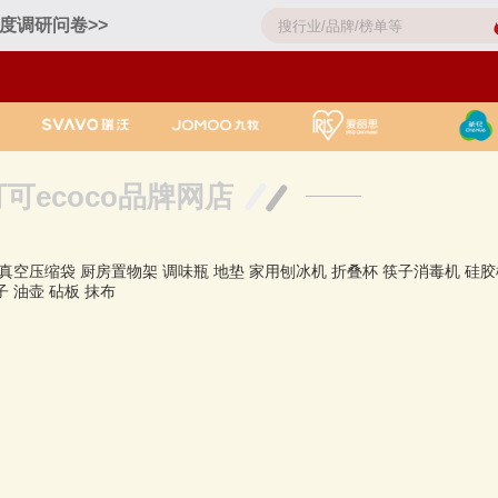
度调研问卷>>
可ecoco品牌网店
真空压缩袋
厨房置物架
调味瓶
地垫
家用刨冰机
折叠杯
筷子消毒机
硅胶
子
油壶
砧板
抹布