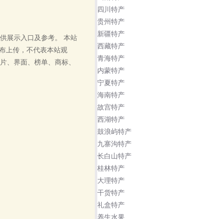
四川特产
贵州特产
新疆特产
供展示入口及参考。
本站
西藏特产
主发布上传，不代表本站观
青海特产
片、界面、榜单、商标、
内蒙特产
宁夏特产
海南特产
故宫特产
西湖特产
鼓浪屿特产
九寨沟特产
长白山特产
桂林特产
大理特产
干货特产
礼盒特产
养生水果