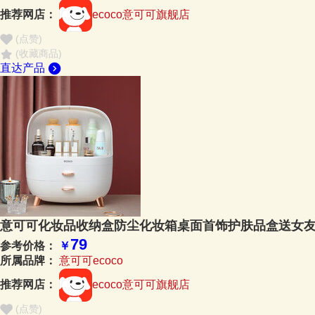
推荐网店：
ecoco意可可旗舰店
(点赞
)
(收藏商品)
直达产品
意可可化妆品收纳盒防尘化妆箱桌面首饰护肤品盒送女友
79
参考价格：
￥
所属品牌：
意可可ecoco
推荐网店：
ecoco意可可旗舰店
(点赞
)