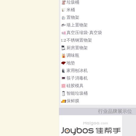
垃圾桶
米桶
置物架
墙上置物架
真空压缩袋·真空袋
不锈钢置物架
厨房置物架
调味瓶
地垫
家用刨冰机
筷子消毒机
硅胶模具
智能垃圾桶
保鲜膜
行业品牌展示位