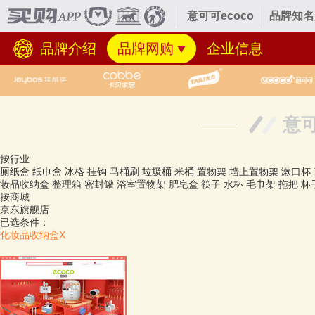
意可可ecoco
品牌知名
品牌介绍
品牌网购
企业信息
意可
按行业
厕纸盒
纸巾盒
冰格
挂钩
马桶刷
垃圾桶
米桶
置物架
墙上置物架
漱口杯
妆品收纳盒
整理箱
密封罐
浴室置物架
肥皂盒
筷子
水杯
毛巾架
拖把
杯
按商城
京东旗舰店
已选条件：
化妆品收纳盒
X