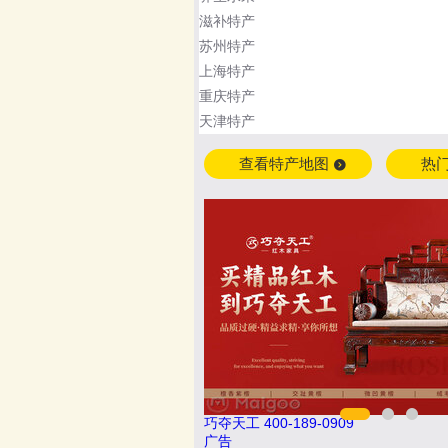
滋补特产
苏州特产
上海特产
重庆特产
天津特产
查看特产地图
热
9
万嘉WANJIA 400-861-6677
广告