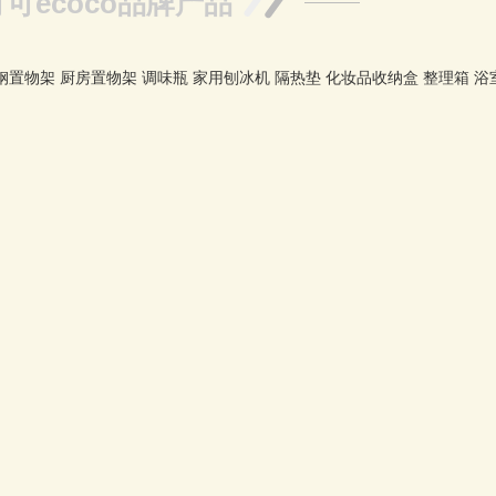
可ecoco品牌产品
钢置物架
厨房置物架
调味瓶
家用刨冰机
隔热垫
化妆品收纳盒
整理箱
浴