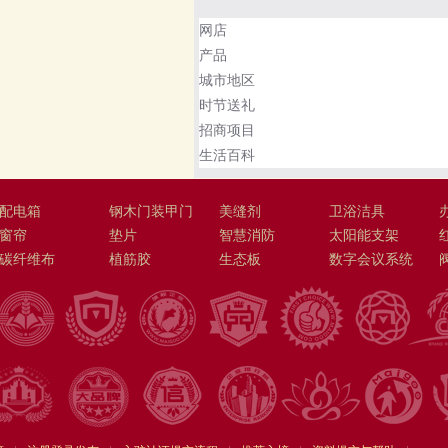
网店
产品
城市地区
时节送礼
招商项目
生活百科
配电箱
钢木门装甲门
美缝剂
卫浴洁具
窗帘
垫片
智慧消防
太阳能支架
碳纤维布
植筋胶
生态板
数字会议系统