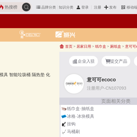
热搜榜
品牌分类
知识分类
发布
登录
注册
移动
首页
>
居家日用
>
纸巾盒
>
厕纸盒
>
意可可e
企业入驻
提交产品
模具
智能垃圾桶
隔热垫
化
意可可ecoco
注册用户-CN107093
页面相关分类
纸巾盒·抽纸盒
冰格·冰块模具
挂钩
马桶刷