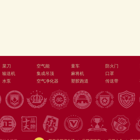
菜刀
空气能
童车
防火门
输送机
集成吊顶
麻将机
口罩
水泵
空气净化器
塑胶跑道
传送带