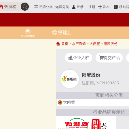
热搜榜
品牌分类
知识分类
发布
登录
注册
移动
首页
>
水产海鲜
>
大闸蟹
>
阳澄股份
企业入驻
提交产品
阳澄股份
注册用户-CN109385
页面相关分类
大闸蟹
行业品牌展示位