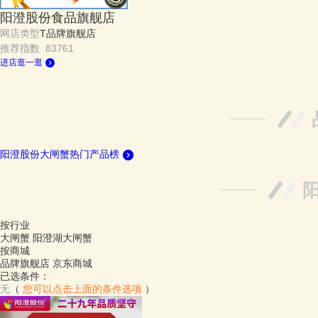
阳澄股份食品旗舰店
网店类型
T品牌旗舰店
推荐指数 83761
进店逛一逛
阳澄股份大闸蟹热门产品榜
按行业
大闸蟹
阳澄湖大闸蟹
按商城
品牌旗舰店
京东商城
已选条件：
无
（
您可以点击上面的条件选项
）