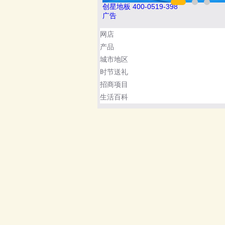
8
欧陆OULU 0760-23220123
广告
网店
产品
城市地区
时节送礼
招商项目
生活百科