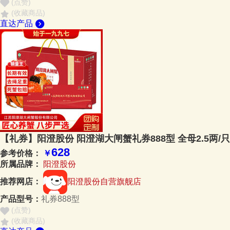
(点赞
)
(收藏商品)
直达产品
【礼券】阳澄股份 阳澄湖大闸蟹礼券888型 全母2.5两/只
628
参考价格：
￥
所属品牌：
阳澄股份
推荐网店：
阳澄股份自营旗舰店
产品型号：
礼券888型
(点赞
)
(收藏商品)