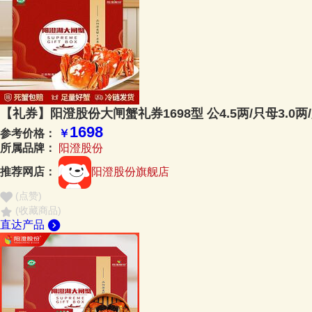
【礼券】阳澄股份大闸蟹礼券1698型 公4.5两/只母3.0两/
1698
参考价格：
￥
所属品牌：
阳澄股份
推荐网店：
阳澄股份旗舰店
(点赞
)
(收藏商品)
直达产品