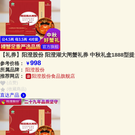
【礼券】阳澄股份 阳澄湖大闸蟹礼券 中秋礼盒1888型
998
参考价格：
￥
所属品牌：
阳澄股份
推荐网店：
阳澄股份食品旗舰店
(点赞
)
(收藏商品)
直达产品