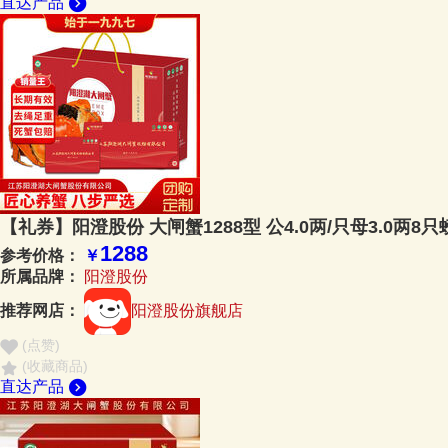
直达产品
【礼券】阳澄股份 大闸蟹1288型 公4.0两/只母3.0两8
1288
参考价格：
￥
所属品牌：
阳澄股份
推荐网店：
阳澄股份旗舰店
(点赞
)
(收藏商品)
直达产品