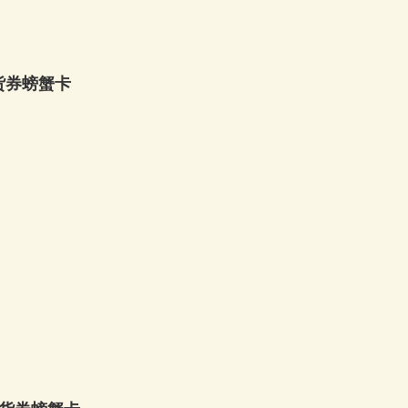
货券螃蟹卡