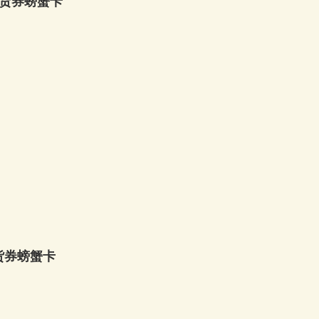
提货券螃蟹卡
货券螃蟹卡