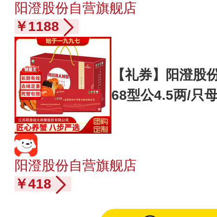
阳澄股份自营旗舰店
￥1188
【礼券】阳澄股份
68型公4.5两/只
装 海鲜水产
阳澄股份自营旗舰店
￥418