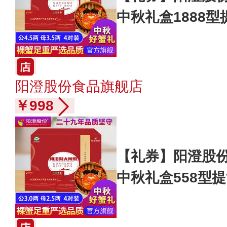
中秋礼盒1888
阳澄股份食品旗舰店
￥998
【礼券】阳澄股份
中秋礼盒558型