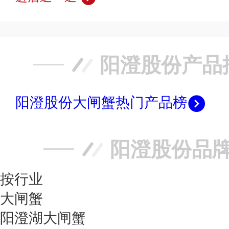
阳澄股份产品
阳澄股份大闸蟹热门产品榜
阳澄股份品
按行业
大闸蟹
阳澄湖大闸蟹