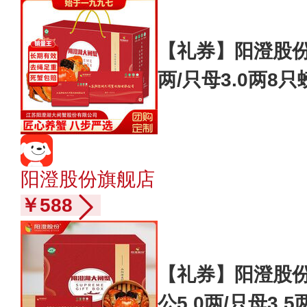
【礼券】阳澄股份 
两/只母3.0两8
阳澄股份旗舰店
￥588
【礼券】阳澄股份
公5.0两/只母3.5