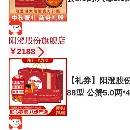
阳澄股份旗舰店
￥2188
【礼券】阳澄股份
88型 公蟹5.0两*
只礼盒装