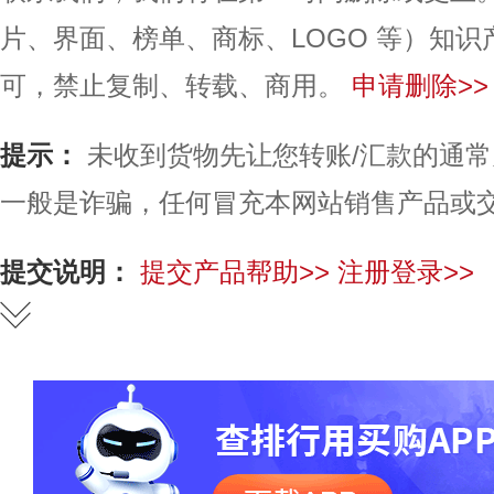
片、界面、榜单、商标、LOGO 等）知
可，禁止复制、转载、商用。
申请删除>>
提示：
未收到货物先让您转账/汇款的通
一般是诈骗，任何冒充本网站销售产品或
提交说明：
提交产品帮助>>
注册登录>>