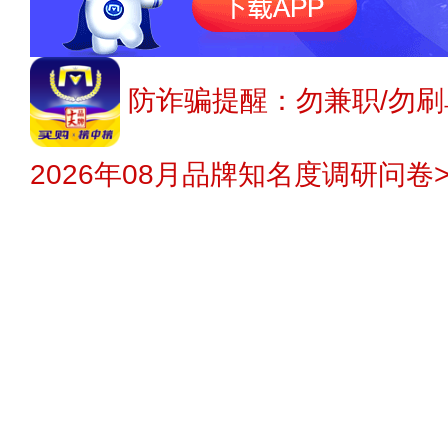
防诈骗提醒：勿兼职/勿刷
2026年08月品牌知名度调研问卷>