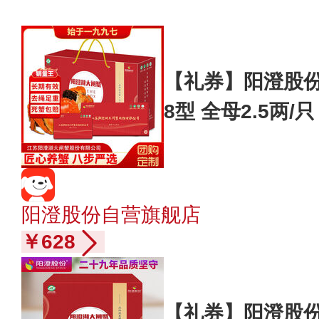
【礼券】阳澄股份
8型 全母2.5两/
阳澄股份自营旗舰店
￥628
【礼券】阳澄股份