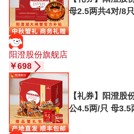
母2.5两共4对/8
阳澄股份旗舰店
￥698
【礼券】阳澄股份
公4.5两/只 母3.