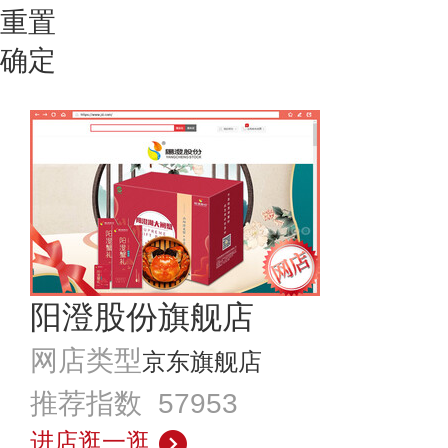
重置
确定
阳澄股份旗舰店
网店类型
京东旗舰店
推荐指数 57953
进店逛一逛