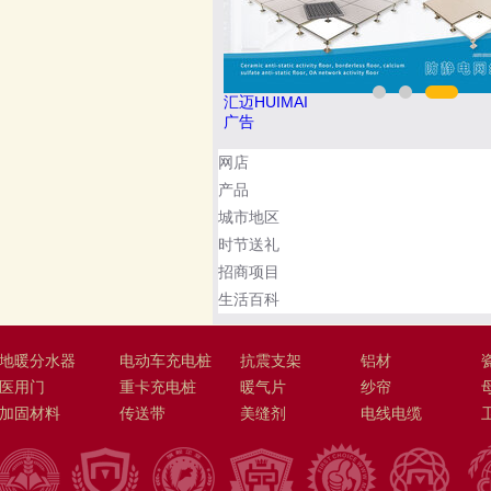
悍马HORSE 400-012-6012
广告
网店
产品
城市地区
时节送礼
招商项目
生活百科
地暖分水器
电动车充电桩
抗震支架
铝材
医用门
重卡充电桩
暖气片
纱帘
加固材料
传送带
美缝剂
电线电缆