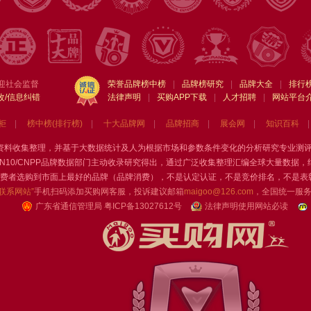
迎社会监督
荣誉品牌榜中榜
|
品牌榜研究
|
品牌大全
|
排行
改/信息纠错
法律声明
|
买购APP下载
|
人才招聘
|
网站平台
柜
|
榜中榜(排行榜)
|
十大品牌网
|
品牌招商
|
展会网
|
知识百科
|
门通过资料收集整理，并基于大数据统计及人为根据市场和参数条件变化的分析研究专业测
N10/CNPP品牌数据部门主动收录研究得出，通过广泛收集整理汇编全球大量数据
费者选购到市面上最好的品牌（品牌消费），不是认定认证，不是竞价排名，不是表
“联系网站”
手机扫码添加买购网客服，投诉建议邮箱
maigoo@126.com
，全国统一服
广东省通信管理局
粤ICP备13027612号
法律声明使用网站必读