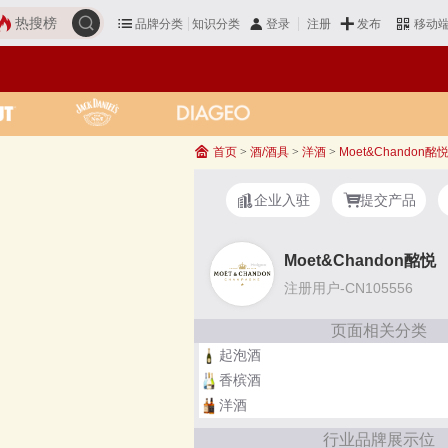
热搜榜
品牌分类
知识分类
发布
登录
注册
移动
首页
>
酒/酒具
>
洋酒
>
Moet&Chandon酩
企业入驻
提交产品
Moet&Chandon酩悦
注册用户-CN105556
页面相关分类
起泡酒
香槟酒
洋酒
行业品牌展示位