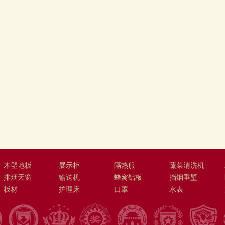
木塑地板
展示柜
隔热服
蔬菜清洗机
排烟天窗
输送机
蜂窝铝板
挡烟垂壁
板材
护理床
口罩
水表