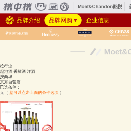
Moet&Chandon酩悦
品牌介绍
品牌网购
企业信息
Moet
按行业
起泡酒
香槟酒
洋酒
按商城
京东自营店
已选条件：
无
（
您可以点击上面的条件选项
）