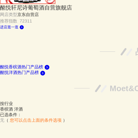
酩悦轩尼诗葡萄酒自营旗舰店
网店类型
京东自营店
推荐指数 72311
进店逛一逛
酩悦香槟酒热门产品榜
酩悦洋酒热门产品榜
Moet
按行业
香槟酒
洋酒
已选条件：
无
（
您可以点击上面的条件选项
）