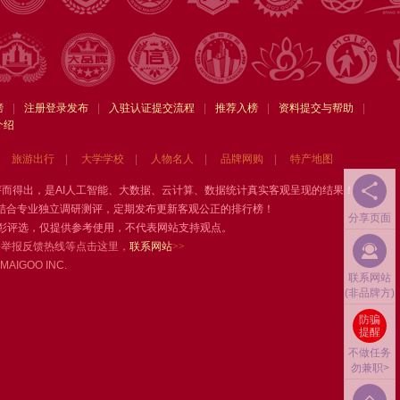
榜
|
注册登录发布
|
入驻认证提交流程
|
推荐入榜
|
资料提交与帮助
|
介绍
旅游出行
|
大学学校
|
人物名人
|
品牌网购
|
特产地图
评而得出，是AI人工智能、大数据、云计算、数据统计真实客观呈现的结果！
，结合专业独立调研测评，定期发布更新客观公正的排行榜！
分享页面
彰评选，仅提供参考使用，不代表网站支持观点。
务举报反馈热线等点击这里，
联系网站
>>
MAIGOO INC.
联系网站
(非品牌方)
防骗
提醒
不做任务
勿兼职>