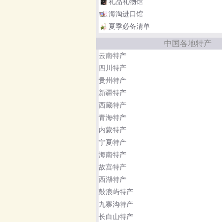
礼品礼物馆
海淘进口馆
夏季必备清单
中国各地特产
云南特产
四川特产
贵州特产
新疆特产
西藏特产
青海特产
内蒙特产
宁夏特产
海南特产
故宫特产
西湖特产
鼓浪屿特产
九寨沟特产
长白山特产