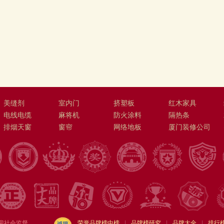
美缝剂
室内门
挤塑板
红木家具
电线电缆
麻将机
防火涂料
隔热条
排烟天窗
窗帘
网络地板
厦门装修公司
迎社会监督
荣誉品牌榜中榜
|
品牌榜研究
|
品牌大全
|
排行