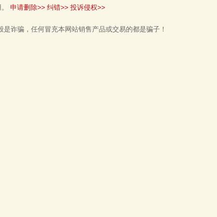
用。
申请删除>>
纠错>>
投诉侵权>>
般是诈骗，任何冒充本网站销售产品或交易的都是骗子！
肯帝亚KENTIER 4006-0