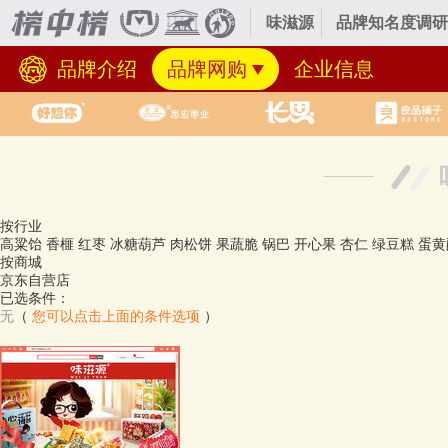
味滋源
品牌知名度调研
品牌介绍
品牌网购
企业信息
按行业
高粱饴
香榧
红枣
冰糖葫芦
肉松饼
果蔬脆
锅巴
开心果
杏仁
绿豆糕
蛋黄
按商城
京东自营店
已选条件：
无
（
您可以点击上面的条件选项
）