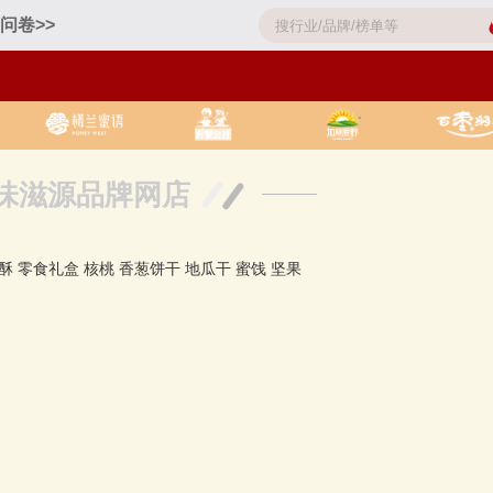
问卷>>
味滋源品牌网店
酥
零食礼盒
核桃
香葱饼干
地瓜干
蜜饯
坚果