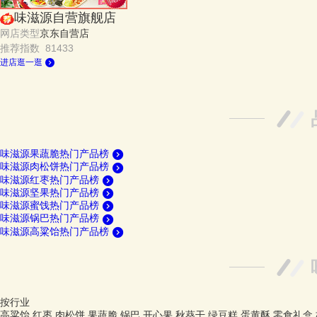
味滋源自营旗舰店
网店类型
京东自营店
推荐指数 81433
进店逛一逛
味滋源果蔬脆热门产品榜
味滋源肉松饼热门产品榜
味滋源红枣热门产品榜
味滋源坚果热门产品榜
味滋源蜜饯热门产品榜
味滋源锅巴热门产品榜
味滋源高粱饴热门产品榜
按行业
高粱饴
红枣
肉松饼
果蔬脆
锅巴
开心果
秋葵干
绿豆糕
蛋黄酥
零食礼盒