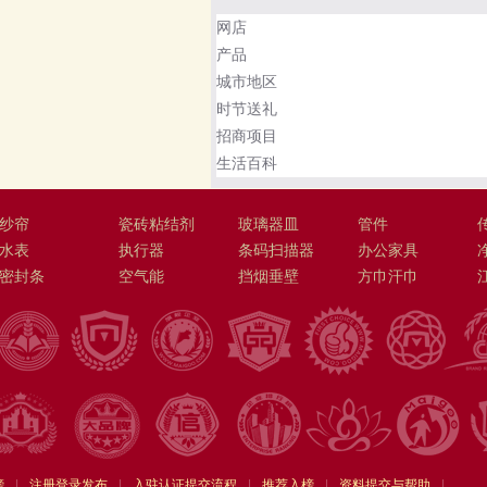
网店
产品
城市地区
时节送礼
招商项目
生活百科
纱帘
瓷砖粘结剂
玻璃器皿
管件
水表
执行器
条码扫描器
办公家具
密封条
空气能
挡烟垂壁
方巾汗巾
榜
|
注册登录发布
|
入驻认证提交流程
|
推荐入榜
|
资料提交与帮助
|