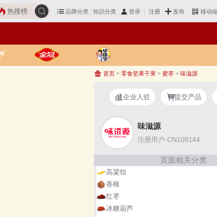
热搜榜
品牌分类
知识分类
发布
登录
注册
移动
首页
>
零食坚果干果
>
蜜枣
>
味滋源
企业入驻
提交产品
味滋源
注册用户-CN108144
页面相关分类
高粱饴
香榧
红枣
冰糖葫芦