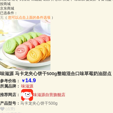
按商城
京东商城
已选条件：
无
（
您可以点击上面的条件选项
）
味滋源 马卡龙夹心饼干500g整箱混合口味草莓奶油甜点
14.9
参考价格：
￥
所属品牌：
味滋源
推荐网店：
味滋源自营旗舰店
产品型号：
马卡龙夹心饼干500g
(点赞
)