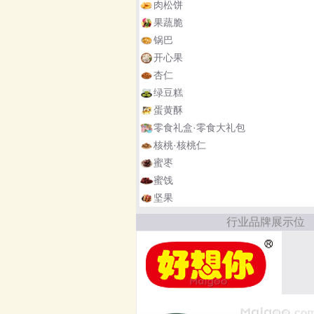
肉松饼
果蔬脆
锅巴
开心果
杏仁
绿豆糕
蛋黄酥
零食礼盒·零食大礼包
核桃·核桃仁
蜜枣
蜜饯
坚果
行业品牌展示位