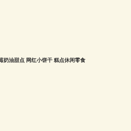
莓奶油甜点 网红小饼干 糕点休闲零食