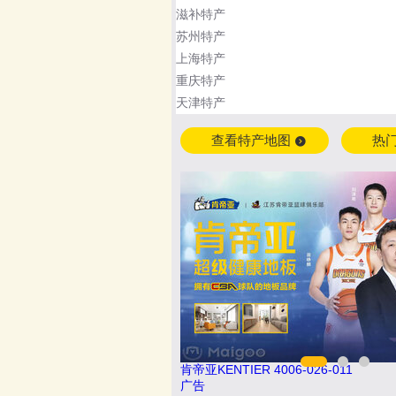
滋补特产
苏州特产
上海特产
重庆特产
天津特产
查看特产地图
热
26-011
伟业ENF板材 020-84900747
广告