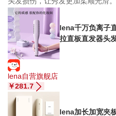
头发损伤，让秀发更加柔顺光滑
lena千万负离
拉直板直发器头
卷直两用烫发棒礼
lena自营旗舰店
￥281.7
lena加长加宽