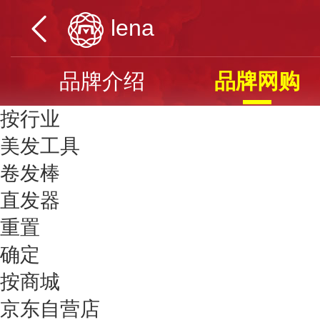
lena
品牌介绍
品牌网购
按行业
美发工具
卷发棒
直发器
重置
确定
按商城
京东自营店