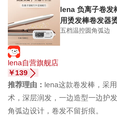
lena 负离子卷
用烫发棒卷发器烫L
五档温控
圆角弧边
lena自营旗舰店
￥139
推荐理由：
lena这款卷发棒，采
术，深层润发，一边造型一边护
角弧边设计，卷发不留折痕。