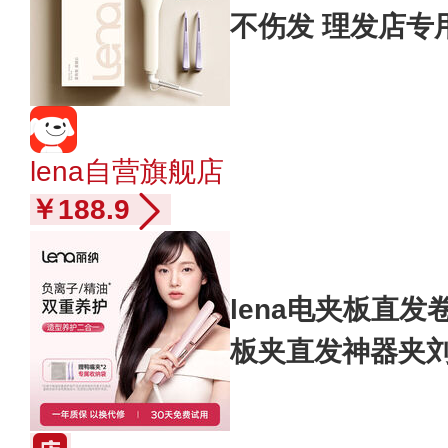
不伤发 理发店专
棒女拉直熨板直发
lena自营旗舰店
￥188.9
lena电夹板直
板夹直发神器夹