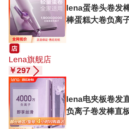
lena蛋卷头卷发
棒蛋糕大卷负离
Lena旗舰店
￥297
lena电夹板卷
负离子卷发棒直