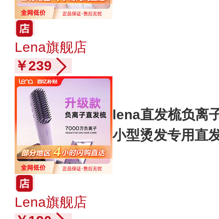
Lena旗舰店
￥239
lena直发梳负
小型烫发专用直
Lena旗舰店