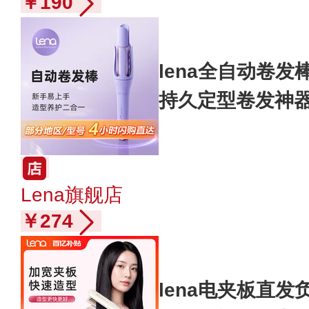
￥190
lena全自动卷
持久定型卷发神器
Lena旗舰店
￥274
lena电夹板直