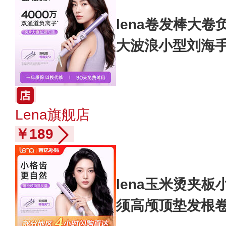
lena卷发棒大卷
大波浪小型刘海手
Lena旗舰店
￥189
lena玉米烫夹
须高颅顶垫发根