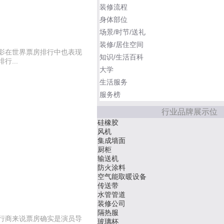
装修流程
身体部位
场景/时节/送礼
装修/居住空间
影在世界票房排行中也表现
知识/生活百科
...
大学
生活服务
服务榜
行业品牌展示位
硅橡胶
风机
集成墙面
厨柜
输送机
防火涂料
空气能取暖设备
传送带
水管管道
装修公司
隔热服
行商来说票房确实是演员导
玻璃杯