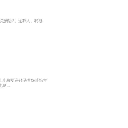
鬼滴语2、送葬人、我很
土电影更是经受着好莱坞大
...