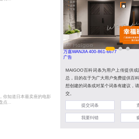
万嘉WANJIA 400-861-6677
广告
MAIGOO百科词条为用户上传提供
总，目的在于为广大用户免费提供百
想创建的词条或对某个词条有建议，
交。
，你知道日本最卖座的电影
...
提交词条
我要纠错