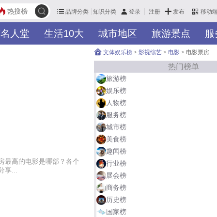
热搜榜
品牌分类
知识分类
发布
登录
注册
移动
英名人堂
生活10大
城市地区
旅游景点
服
文体娱乐榜
>
影视综艺
>
电影
>
电影票房
热门榜单
旅游榜
娱乐榜
人物榜
服务榜
城市榜
美食榜
趣闻榜
房最高的电影是哪部？各个
行业榜
...
展会榜
商务榜
历史榜
国家榜