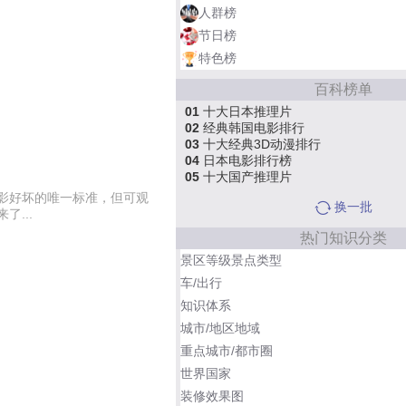
人群榜
节日榜
特色榜
百科榜单
01
十大日本推理片
02
经典韩国电影排行
03
十大经典3D动漫排行
04
日本电影排行榜
05
十大国产推理片
影好坏的唯一标准，但可观
换一批
...
热门知识分类
景区等级景点类型
车/出行
知识体系
城市/地区地域
重点城市/都市圈
世界国家
装修效果图