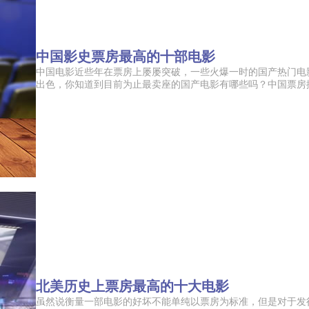
中国影史票房最高的十部电影
中国电影近些年在票房上屡屡突破，一些火爆一时的国产热门电
出色，你知道到目前为止最卖座的国产电影有哪些吗？中国票房排行
整体家装
瓷砖粘结剂
暖气片
板材
卷闸门
碳纤维布
石膏线
密封条
多层木地板
床垫
北美历史上票房最高的十大电影
麻将机
虽然说衡量一部电影的好坏不能单纯以票房为标准，但是对于发
PVC地板