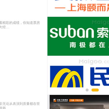
着精彩的成绩，你知道票房
...
影无论从表演到质量都在世
...