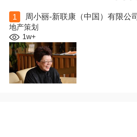
周小丽-新联康（中国）有限公
地产策划
1w+
赞
踩