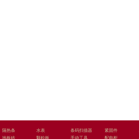
隔热条
水表
条码扫描器
紧固件
地板砖
颗粒板
手动工具
配电柜