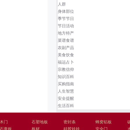
人群
身体部位
季节节日
节日活动
地方特产
菜谱食谱
农副产品
美食饮食
福运占卜
宗教信仰
知识百科
买购指南
人生智慧
安全提醒
生活百科
木门
石塑地板
密封条
蜂窝铝板
石膏板
板材
硅胶娃娃
安全门