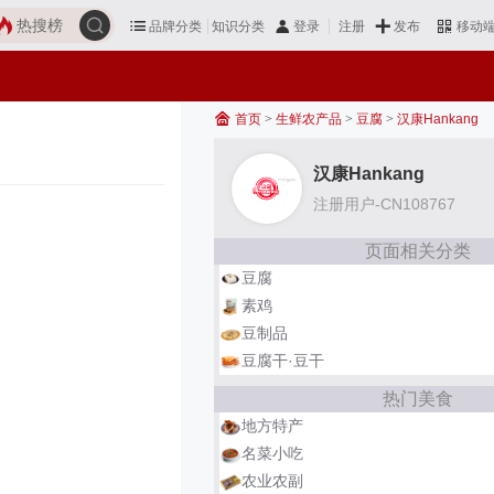
热搜榜
品牌分类
知识分类
发布
登录
注册
移动
首页
>
生鲜农产品
>
豆腐
>
汉康Hankang
汉康Hankang
注册用户-CN108767
页面相关分类
豆腐
素鸡
豆制品
豆腐干·豆干
热门美食
地方特产
名菜小吃
农业农副