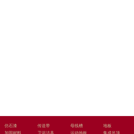
仿石漆
传送带
母线槽
地板
加固材料
卫浴洁具
运动地板
集成吊顶