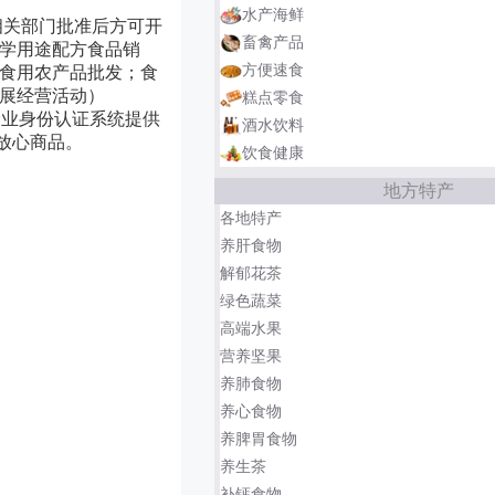
水产海鲜
相关部门批准后方可开
畜禽产品
学用途配方食品销
方便速食
食用农产品批发；食
展经营活动）
糕点零食
企业身份认证系统提供
酒水饮料
放心商品。
饮食健康
地方特产
各地特产
养肝食物
解郁花茶
绿色蔬菜
高端水果
营养坚果
养肺食物
养心食物
养脾胃食物
养生茶
补钙食物