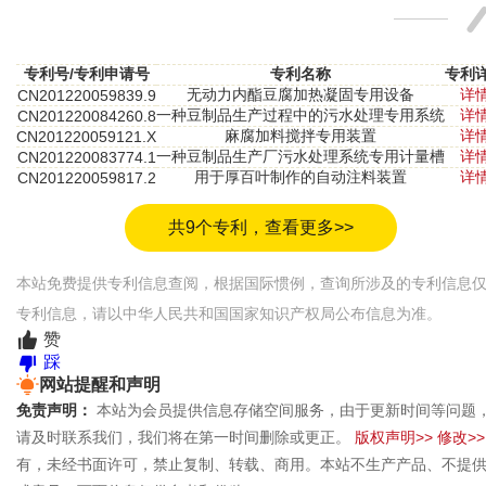
专利号/专利申请号
专利名称
专利
无动力内酯豆腐加热凝固专用设备
详
CN201220059839.9
一种豆制品生产过程中的污水处理专用系统
详
CN201220084260.8
麻腐加料搅拌专用装置
详
CN201220059121.X
一种豆制品生产厂污水处理系统专用计量槽
详
CN201220083774.1
用于厚百叶制作的自动注料装置
详
CN201220059817.2
共9个专利，查看更多>>
本站免费提供专利信息查阅，根据国际惯例，查询所涉及的专利信息
专利信息，请以中华人民共和国国家知识产权局公布信息为准。
赞
踩
网站提醒和声明
免责声明：
本站为会员提供信息存储空间服务，由于更新时间等问题
请及时联系我们，我们将在第一时间删除或更正。
版权声明>>
修改>>
有，未经书面许可，禁止复制、转载、商用。本站不生产产品、不提