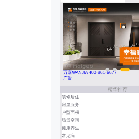
76-278
万嘉WANJIA 400-861-6677
广告
精华推荐
装修居住
房屋服务
户型面积
场景空间
健康养生
常见病