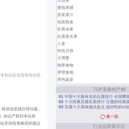
五色茶
蜜饯果脯
原浆果汁
包装熟食
长寿水果
抗衰老水果
人参
特色月饼
大闸蟹
御寒食物
养肾食物
的专利信息或需查阅全部
黑色蔬菜
TOP美食特产榜
01
中国十大最有名的豆腐排行 全国哪
02
十大经典豆腐名菜排行 豆腐的经典
03
豆腐十大美味做法盘点 超好吃的10款豆
、错误信息或任何问题，
等）知识产权归本站所
换一批
本站支持投资购买的观点
行业品牌展示位