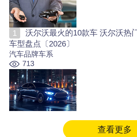
沃尔沃最火的10款车 沃尔沃热门车型排行 沃尔沃主流
车型盘点〔2026〕
汽车品牌车系
713
查看更多