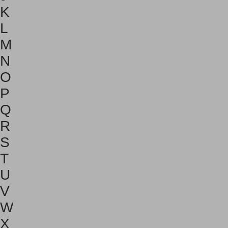
K
L
M
N
O
P
Q
R
S
T
U
V
W
X