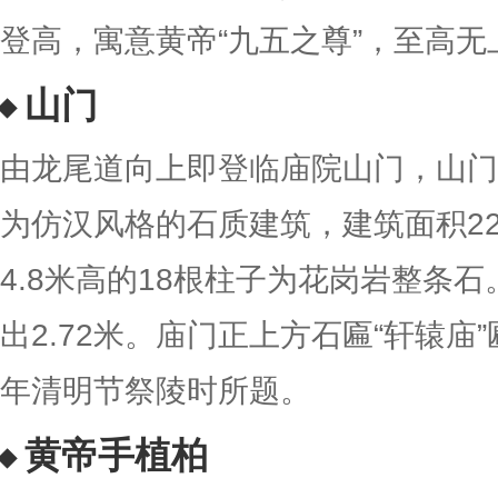
登高，寓意黄帝“九五之尊”，至高无
山门
由龙尾道向上即登临庙院山门，山门
为仿汉风格的石质建筑，建筑面积2
4.8米高的18根柱子为花岗岩整条
出2.72米。庙门正上方石匾“轩辕庙”
年清明节祭陵时所题。
黄帝手植柏