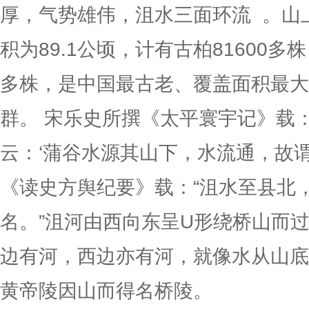
厚，气势雄伟，沮水三面环流 。山
积为89.1公顷，计有古柏81600
多株，是中国最古老、覆盖面积最大
群。 宋乐史所撰《太平寰宇记》载
云：‘蒲谷水源其山下，水流通，故谓
《读史方舆纪要》载：“沮水至县北
名。”沮河由西向东呈U形绕桥山而
边有河，西边亦有河，就像水从山底
黄帝陵因山而得名桥陵。