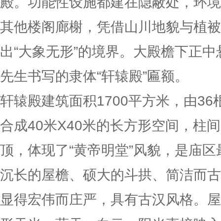
殿。功能性设施都建在隐蔽处，环境
其他楼阁廊榭，凭借山川地貌与植被
出“大象无形”的境界。大殿檐下正
先生书写的隶体“轩辕殿”匾额。
轩辕殿建筑面积1700平方米，由36
合成40米X40米的长方形空间，柱
顶，体现了“黄帝明堂”风貌，是庙
沉长的屋檐、硕大的斗拱、简洁而古
显得宏伟而庄严，具有古汉风格。屋