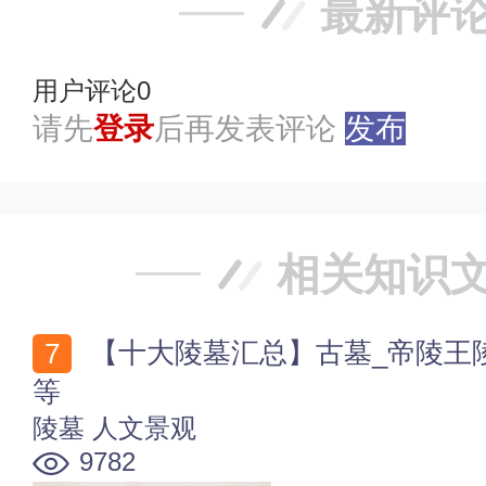
最新评
用户评论
0
请先
登录
后再发表评论
发布
相关知识
【十大陵墓汇总】古墓_帝陵王陵_名人墓_烈士墓_公墓
等
陵墓
人文景观
9782