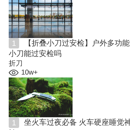
【折叠小刀过安检】户外多功能刀可以带上火车吗 折叠
小刀能过安检吗
折刀
10w+
坐火车过夜必备 火车硬座睡觉神器 有了它们硬座也不