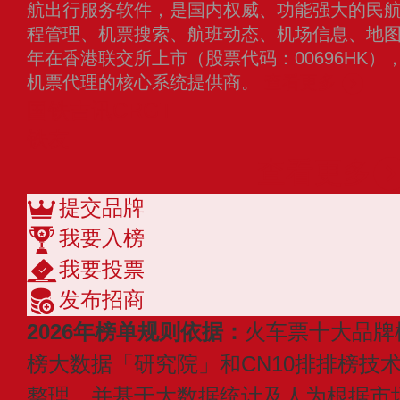
航出行服务软件，是国内权威、功能强大的民
程管理、机票搜索、航班动态、机场信息、地图导
年在香港联交所上市（股票代码：00696HK
机票代理的核心系统提供商。
查看更多
国铁吉讯CRGT
铁友
查看更多
提交品牌
我要入榜
我要投票
发布招商
2026年榜单规则依据：
火车票十大品牌
榜大数据「研究院」和CN10排排榜技
整理，并基于大数据统计及人为根据市