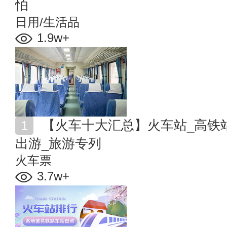
怕
日用/生活品
1.9w+
【火车十大汇总】火车站_高铁站_火车线路_高铁火车
出游_旅游专列
火车票
3.7w+