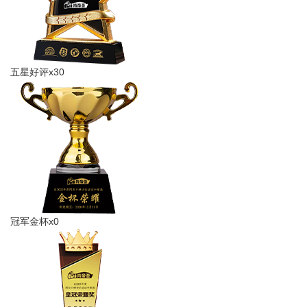
五星好评x30
冠军金杯x0