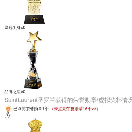
皇冠奖杯x0
品牌之星x0
SaintLaurent圣罗兰获得的荣誉勋章/虚拟奖杯情
已点亮荣誉勋章1个
（未点亮荣誉勋章16个>>）