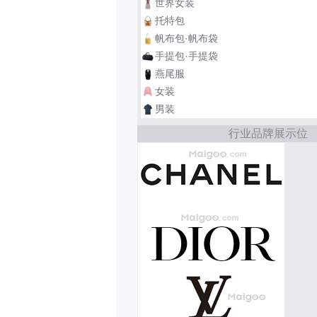
世界女装
托特包
帆布包·帆布袋
手提包·手提袋
燕尾服
女装
男装
行业品牌展示位