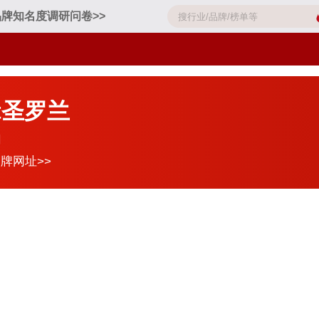
品牌知名度调研问卷>>
nt圣罗兰
司
牌网址>>
：