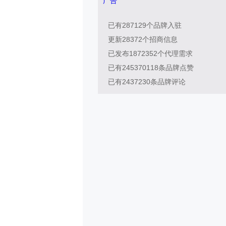
广告
已有
287129
个品牌入驻
更新
28372
个招商信息
已发布
1872352
个代理需求
已有
245370118
条品牌点赞
已有
2437230
条品牌评论