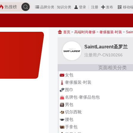
热搜榜
品牌分类
知识分类
发布
登录
注册
移动
首页
>
高端时尚奢侈
>
奢侈服装·时装
>
Sai
SaintLaurent圣罗兰
注册用户-CN100266
页面相关分类
女包
奢侈服装·时装
围巾
名牌包·奢侈品包包
男包
切尔西靴
腰包
手拿包