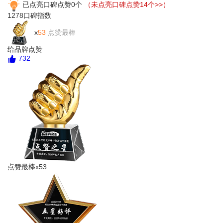
已点亮口碑点赞0个
（未点亮口碑点赞14个>>）
1278
口碑指数
x
53
点赞最棒
给品牌点赞
732
点赞最棒x53