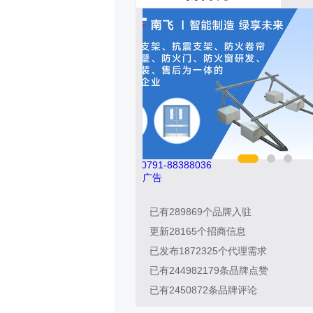
8036
索邦管Suban 021-5718000
广告
已有
289869
个品牌入驻
更新
28165
个招商信息
已发布
1872325
个代理需求
已有
244982179
条品牌点赞
已有
2450872
条品牌评论