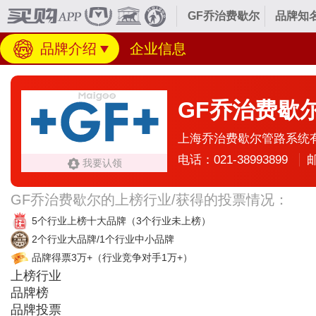
GF乔治费歇尔
品牌知
品牌介绍
企业信息
GF乔治费歇
上海乔治费歇尔管路系统
电话：021-38993899
邮
我要认领
GF乔治费歇尔的上榜行业/获得的投票情况：
5个行业上榜十大品牌
（3个行业未上榜）
2个行业大品牌/1个行业中小品牌
品牌得票3万+
（行业竞争对手1万+）
上榜行业
品牌榜
品牌投票