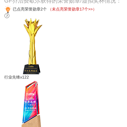
GF乔治费歇尔获得的荣誉勋章/虚拟奖杯情况：
已点亮荣誉勋章2个
（未点亮荣誉勋章17个>>）
行业先锋x122