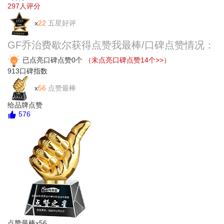
297
人评分
x
22
五星好评
GF乔治费歇尔获得点赞我最棒/口碑点赞情况：
已点亮口碑点赞0个
（未点亮口碑点赞14个>>）
913
口碑指数
x
56
点赞最棒
给品牌点赞
576
点赞最棒x56