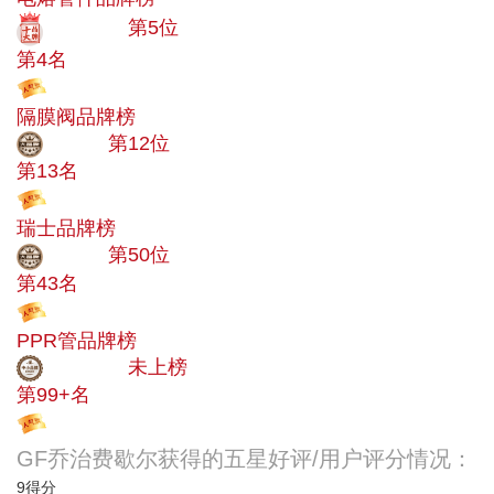
十大品牌
第5位
第4名
投票
隔膜阀品牌榜
大品牌
第12位
第13名
投票
瑞士品牌榜
大品牌
第50位
第43名
投票
PPR管品牌榜
中小品牌
未上榜
第99+名
投票
GF乔治费歇尔获得的五星好评/用户评分情况：
9
得分