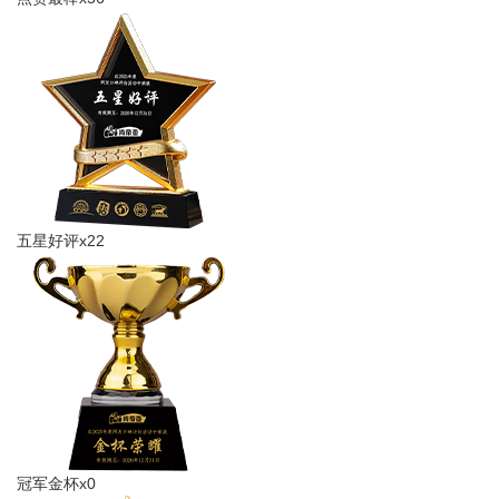
五星好评x22
冠军金杯x0