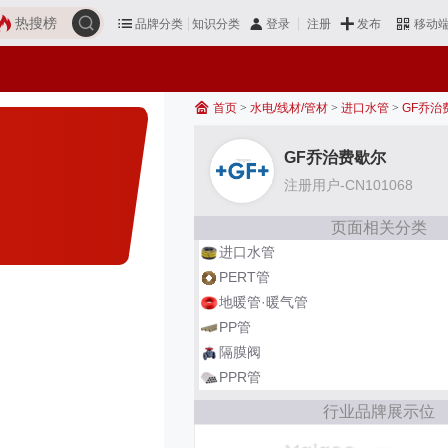
热搜榜
品牌分类
知识分类
发布
登录
注册
移动
首页
>
水电/线材/管材
>
进口水管
>
GF乔治
GF乔治费歇尔
注册用户-CN101068
页面相关分类
进口水管
PERT管
地暖管·暖气管
PP管
隔膜阀
PPR管
行业品牌展示位