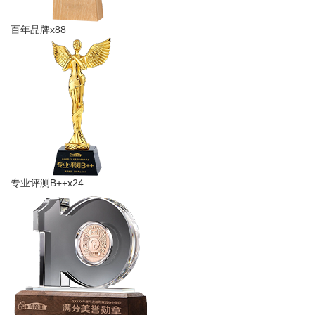
百年品牌x88
专业​评测B++x24