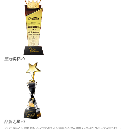
皇冠奖杯x0
品牌之星x0