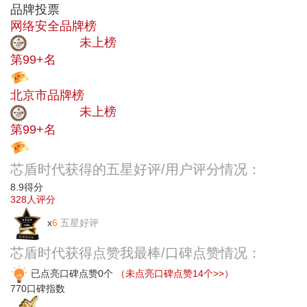
品牌投票
网络安全品牌榜
中小品牌
未上榜
第99+名
投票
北京市品牌榜
中小品牌
未上榜
第99+名
投票
芯盾时代获得的五星好评/用户评分情况：
8.9
得分
328
人评分
x
6
五星好评
芯盾时代获得点赞我最棒/口碑点赞情况：
已点亮口碑点赞0个
（未点亮口碑点赞14个>>）
770
口碑指数