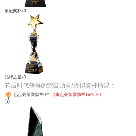
皇冠奖杯x0
品牌之星x0
芯盾时代获得的荣誉勋章/虚拟奖杯情况：
已点亮荣誉勋章0个
（未点亮荣誉勋章15个>>）