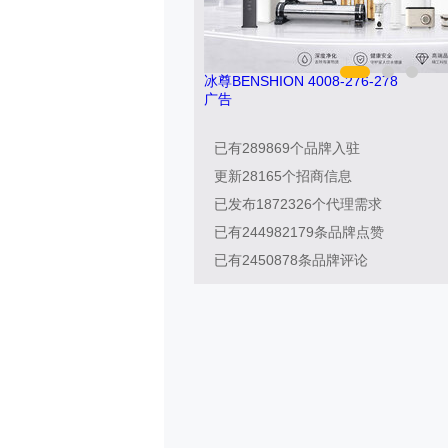
冰尊BENSHION 4008-276-278
松乐SO
广告
已有
289869
个品牌入驻
更新
28165
个招商信息
已发布
1872326
个代理需求
已有
244982179
条品牌点赞
已有
2450878
条品牌评论