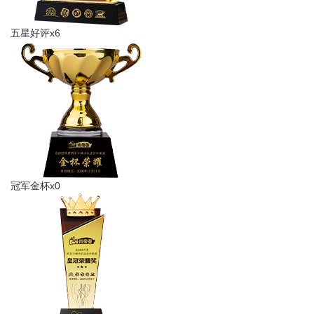
五星好评x6
冠军金杯x0