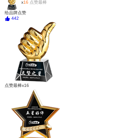
x
16
点赞最棒
给品牌点赞
442
点赞最棒x16