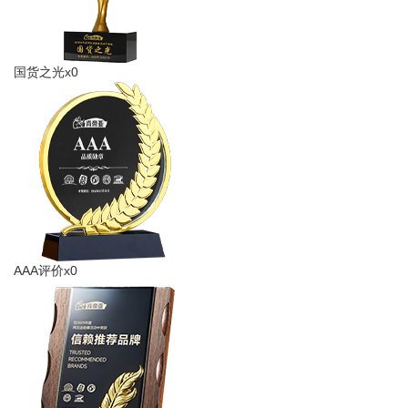
国货之光x0
AAA评价x0