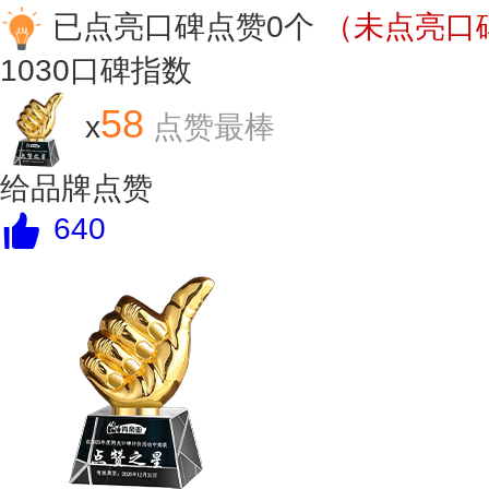
已点亮口碑点赞0个
（未点亮口碑
1030
口碑指数
58
x
点赞最棒
给品牌点赞
640