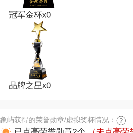
冠军金杯x0
品牌之星x0
象屿获得的荣誉勋章/虚拟奖杯情况：
已点亮荣誉勋章2个
（未点亮荣誉