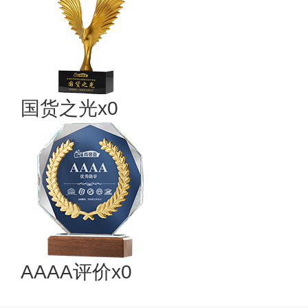
国货之光x0
AAAA评价x0