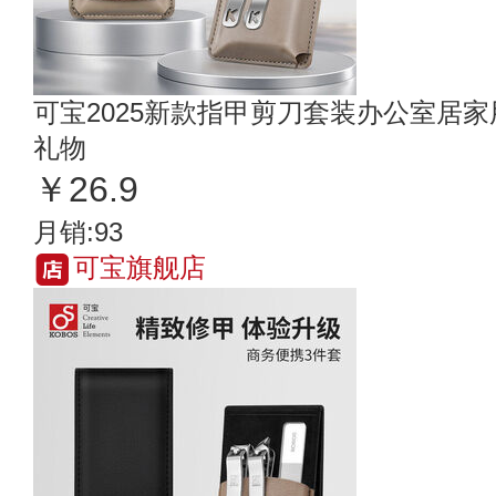
可宝2025新款指甲剪刀套装办公室居
礼物
￥26.9
月销:93
可宝旗舰店