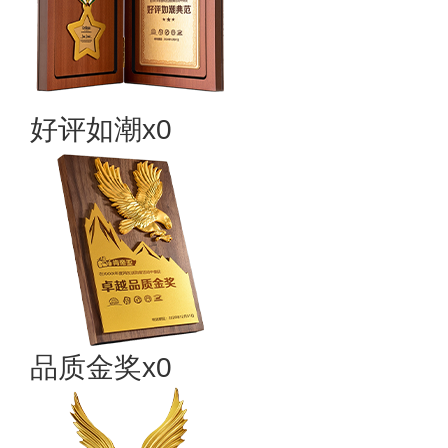
好评如潮x0
品质金奖x0