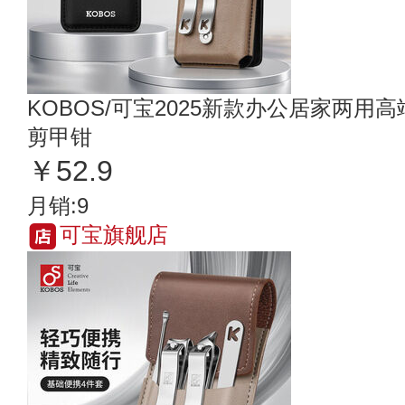
KOBOS/可宝2025新款办公居家两
剪甲钳
￥52.9
月销:9
可宝旗舰店