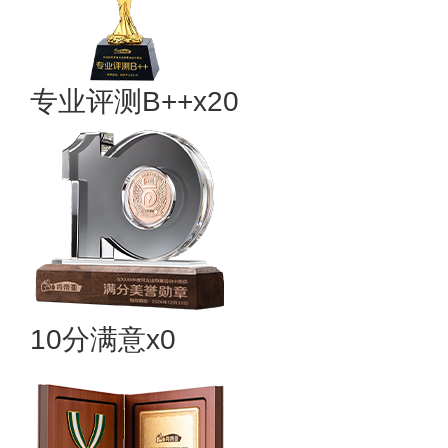
专业​评测B++x20
10分满意x0