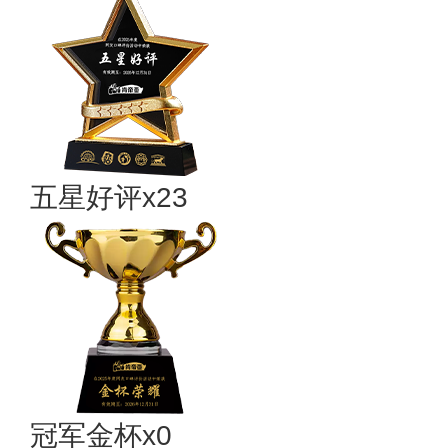
五星好评x23
冠军金杯x0