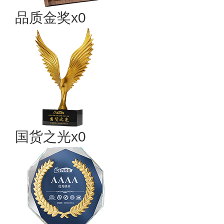
品质金奖x0
国货之光x0