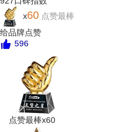
927
口碑指数
60
x
点赞最棒
给品牌点赞
596
点赞最棒x60