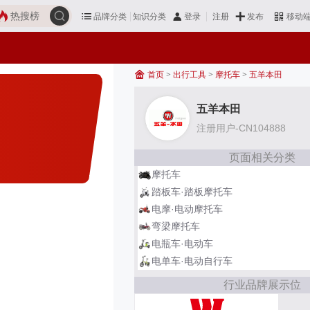
热搜榜
品牌分类
知识分类
发布
登录
注册
移动
首页
>
出行工具
>
摩托车
>
五羊本田
五羊本田
注册用户-CN104888
页面相关分类
摩托车
踏板车·踏板摩托车
电摩·电动摩托车
弯梁摩托车
电瓶车·电动车
电单车·电动自行车
行业品牌展示位