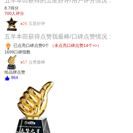
五羊本田获得的五星好评/用户评分情况：
8.7
得分
700
人评分
x
26
五星好评
五羊本田获得点赞我最棒/口碑点赞情况：
已点亮口碑点赞0个
（未点亮口碑点赞14个>>）
1699
口碑指数
x
57
点赞最棒
给品牌点赞
964