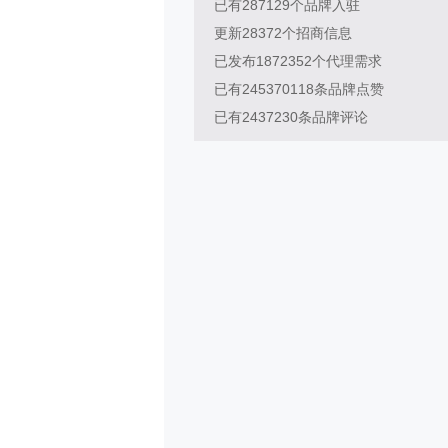
已有
287129
个品牌入驻
更新
28372
个招商信息
已发布
1872352
个代理需求
已有
245370118
条品牌点赞
已有
2437230
条品牌评论