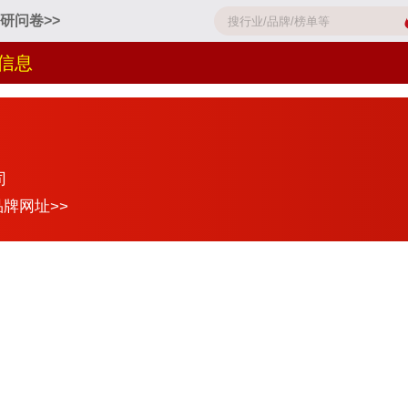
研问卷>>
信息
司
品牌网址>>