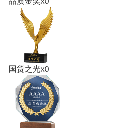
品质金奖x0
国货之光x0