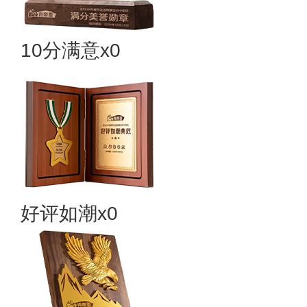
10分满意x0
好评如潮x0