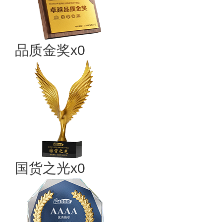
品质金奖x0
国货之光x0