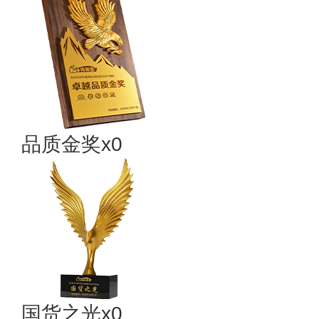
品质金奖x0
国货之光x0