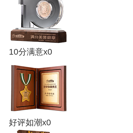
10分满意x0
好评如潮x0