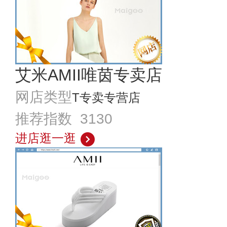
艾米AMII唯茵专卖店
网店类型
T专卖专营店
推荐指数 3130
进店逛一逛