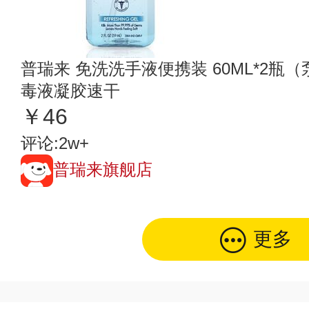
普瑞来 免洗洗手液便携装 60ML*2瓶
毒液凝胶速干
￥46
评论:2w+
普瑞来旗舰店
更多