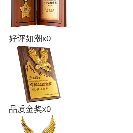
好评如潮x0
品质金奖x0