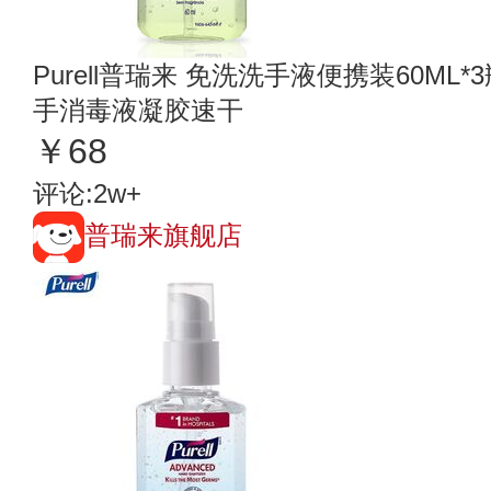
Purell普瑞来 免洗洗手液便携装60ML
手消毒液凝胶速干
￥68
评论:2w+
普瑞来旗舰店