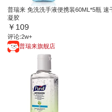
普瑞来 免洗洗手液便携装60ML*5瓶 
凝胶
￥109
评论:2w+
普瑞来旗舰店