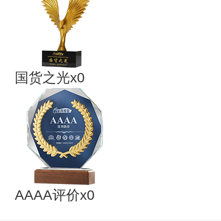
国货之光x0
AAAA评价x0