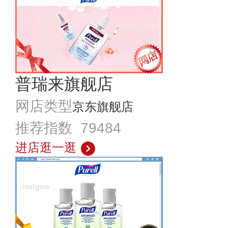
普瑞来旗舰店
网店类型
京东旗舰店
推荐指数 79484
进店逛一逛