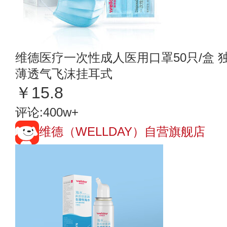
维德医疗一次性成人医用口罩50只/盒
薄透气飞沫挂耳式
￥15.8
评论:400w+
维德（WELLDAY）自营旗舰店