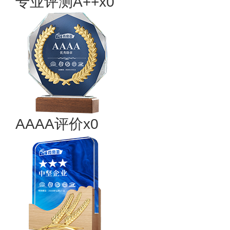
专业​评测A++x0
AAAA评价x0