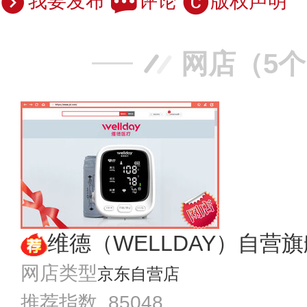
我要发布
评论
版权声明
网店（5
维德（WELLDAY）自营
网店类型
京东自营店
推荐指数 85048