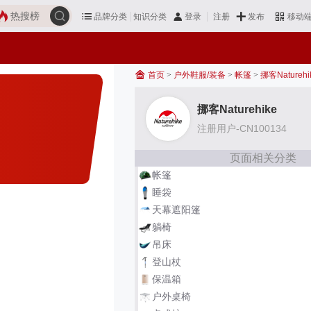
热搜榜
品牌分类
知识分类
发布
登录
注册
移动
首页
>
户外鞋服/装备
>
帐篷
>
挪客Naturehi
挪客Naturehike
注册用户-CN100134
页面相关分类
帐篷
睡袋
天幕遮阳篷
躺椅
吊床
登山杖
保温箱
户外桌椅