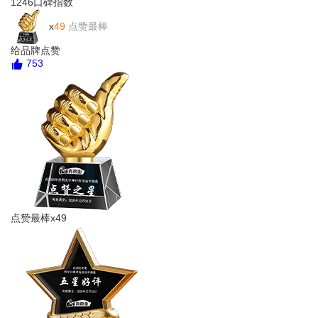
1246
口碑指数
x
49
点赞最棒
给品牌点赞
753
点赞最棒x49