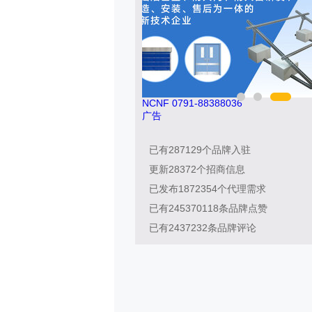
南飞NCNF 0791-88388036
广告
已有
287129
个品牌入驻
更新
28372
个招商信息
已发布
1872354
个代理需求
已有
245370118
条品牌点赞
已有
2437232
条品牌评论