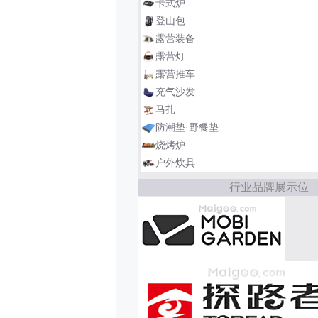
卡式炉
登山包
露营装备
露营灯
露营推车
充气沙发
马扎
防潮垫·野餐垫
烧烤炉
户外炊具
行业品牌展示位