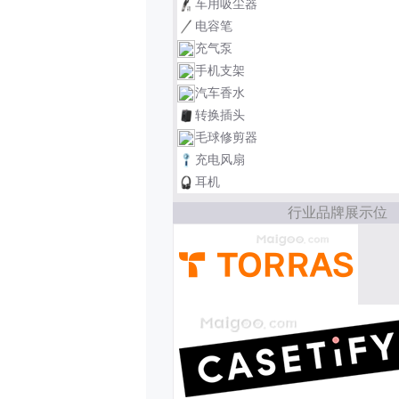
车用吸尘器
电容笔
充气泵
手机支架
汽车香水
转换插头
毛球修剪器
充电风扇
耳机
行业品牌展示位