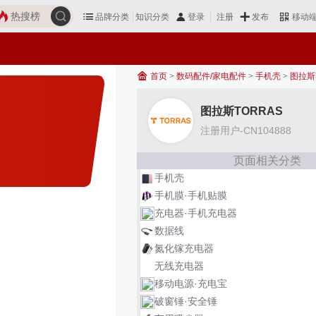
热搜榜
品牌分类
知识分类
发布
登录
注册
移动
首页
>
数码配件/家电配件
>
手机壳
>
图拉斯
图拉斯TORRAS
注册用户-CN104888
页面相关分类
手机壳
手机膜·手机贴膜
充电器·手机充电器
数据线
氮化镓充电器
无线充电器
移动电源·充电宝
破窗锤·安全锤