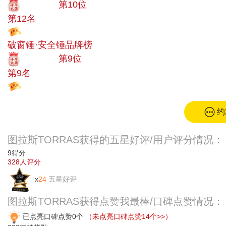
十大品牌
第10位
第12名
投票
破窗锤·安全锤品牌榜
十大品牌
第9位
第9名
投票
约
图拉斯TORRAS获得的五星好评/用户评分情况：
9
得分
328
人评分
x
24
五星好评
图拉斯TORRAS获得点赞我最棒/口碑点赞情况：
已点亮口碑点赞0个
（未点亮口碑点赞14个>>）