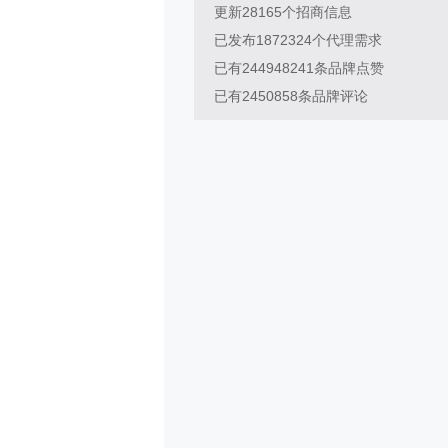
更新
28165
个招商信息
已发布
1872324
个代理需求
已有
244948241
条品牌点赞
已有
2450858
条品牌评论