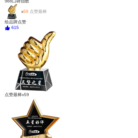
988
口碑指数
x
59
点赞最棒
给品牌点赞
615
点赞最棒x59