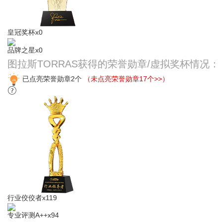
皇冠奖杯x0
品牌之星x0
图拉斯TORRAS获得的荣誉勋章/虚拟奖杯情况：
已点亮荣誉勋章2个
（未点亮荣誉勋章17个>>）
行业佼佼者x119
专业​评测A++x94