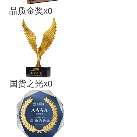
品质金奖x0
国货之光x0