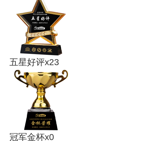
五星好评x23
冠军金杯x0