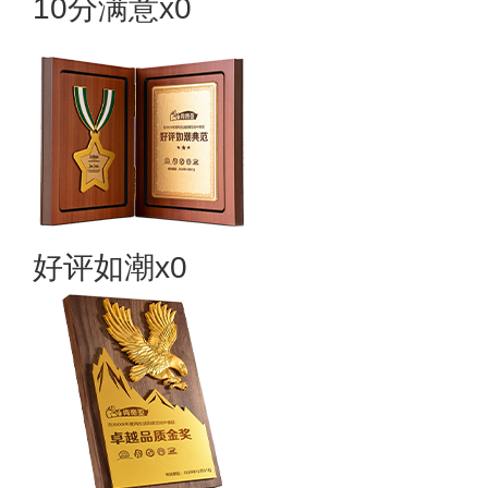
10分满意x0
好评如潮x0