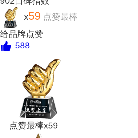
902
口碑指数
59
x
点赞最棒
给品牌点赞
588
点赞最棒x59