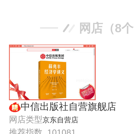
网店（8
中信出版社自营旗舰店
网店类型
京东自营店
推荐指数 101081