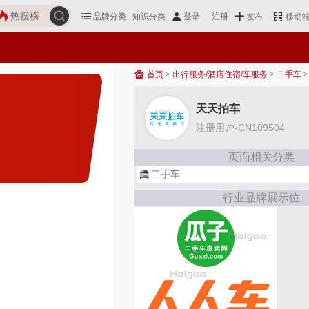
热搜榜
品牌分类
知识分类
发布
登录
注册
移动
首页
>
出行服务/酒店住宿/车服务
>
二手车
>
天天拍车
注册用户-CN109504
页面相关分类
二手车
行业品牌展示位