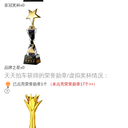
皇冠奖杯x0
品牌之星x0
天天拍车获得的荣誉勋章/虚拟奖杯情况：
已点亮荣誉勋章1个
（未点亮荣誉勋章17个>>）