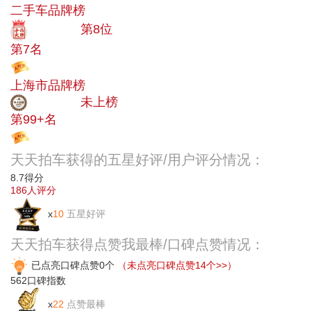
二手车品牌榜
十大品牌
第8位
第7名
投票
上海市品牌榜
中小品牌
未上榜
第99+名
投票
天天拍车获得的五星好评/用户评分情况：
8.7
得分
186
人评分
x
10
五星好评
天天拍车获得点赞我最棒/口碑点赞情况：
已点亮口碑点赞0个
（未点亮口碑点赞14个>>）
562
口碑指数
x
22
点赞最棒