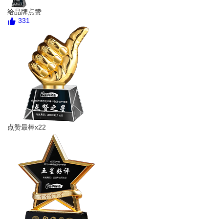
给品牌点赞
331
点赞最棒x22