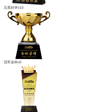
五星好评x10
冠军金杯x0