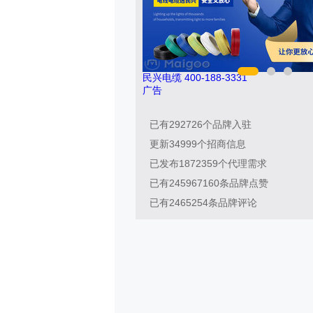
民兴电缆 400-188-3331
广告
已有
292726
个品牌入驻
更新
34999
个招商信息
已发布
1872359
个代理需求
已有
245967160
条品牌点赞
已有
2465254
条品牌评论