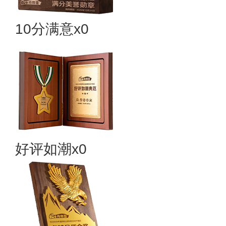
10分满意x0
好评如潮x0