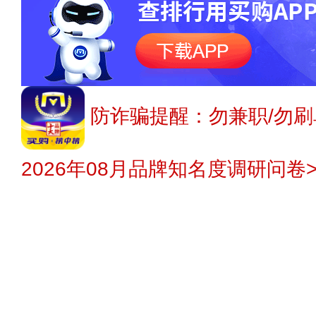
防诈骗提醒：勿兼职/勿刷
2026年08月品牌知名度调研问卷>