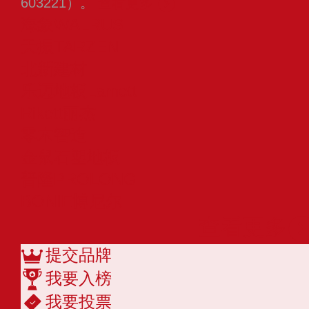
603221）。
查看更多
海象WALRUS
天振TARZEN
北新建材
乐迈地板Lamett
Rikett丽杰
零木智造
金鼠石塑地板
普隆PROLONG
BONIE博尼尔
查看更多
提交品牌
我要入榜
我要投票