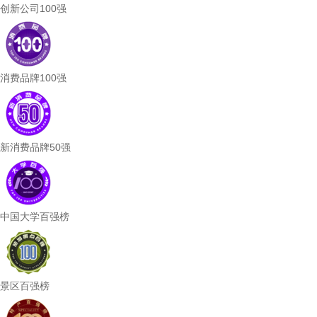
创新公司100强
消费品牌100强
新消费品牌50强
中国大学百强榜
景区百强榜