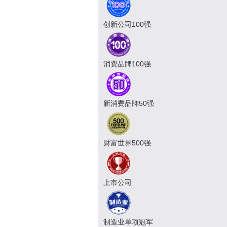
创新公司100强
消费品牌100强
新消费品牌50强
财富世界500强
上市公司
制造业单项冠军