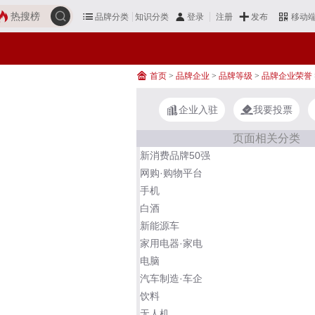
热搜榜
品牌分类
知识分类
发布
登录
注册
移动
首页
>
品牌企业
>
品牌等级
>
品牌企业荣誉
企业入驻
我要投票
页面相关分类
新消费品牌50强
网购·购物平台
手机
白酒
新能源车
家用电器·家电
电脑
汽车制造·车企
饮料
无人机