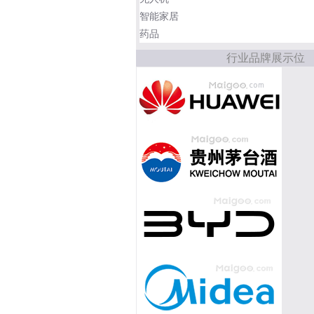
智能家居
药品
行业品牌展示位