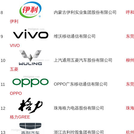
内蒙古伊利实业集团股份有限公司
呼
8
伊利
维沃移动通信有限公司
东
9
VIVO
上汽通用五菱汽车股份有限公司
柳
10
五菱
OPPO广东移动通信有限公司
东
11
OPPO
珠海格力电器股份有限公司
珠
12
格力GREE
浙江吉利控股集团有限公司
杭
13