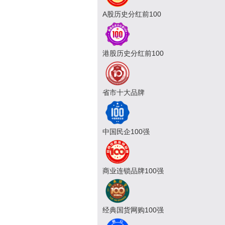
A股历史分红前100
港股历史分红前100
省市十大品牌
中国民企100强
商业连锁品牌100强
经典国货网购100强