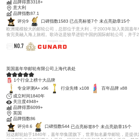
品牌得票3318+
意大利
品牌指数87.1
评分9
口碑指数1583
已点亮标签7个
未点亮勋章15个
欧洲规模较大的邮轮公司，总部位于意大利，于2003年加入美国嘉
食完美融入海上旅程。歌诗达是较早进驻中国的国际邮轮公司，并于2
NO.7
CUNARD冠达邮轮
英国嘉年华邮轮有限公司上海代表处
1个行业上榜十大品牌
专业评测A+ x96
行业先锋 x108
百年品牌 x88
成立时间1840年
关注度4948+
品牌得票6099+
英国
品牌指数86
评分8.6
口碑指数544
已点亮标签8个
未点亮勋章15个
冠达邮轮始于1840年，嘉年华集团旗下，世界知名豪华邮轮，是提