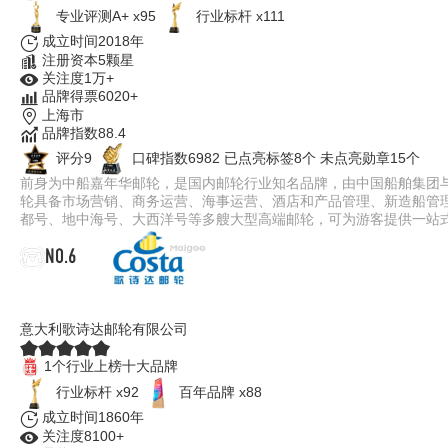
专业评测A+ x95
行业标杆 x111
成立时间2018年
注册资本5颗星
关注度1万+
品牌得票6020+
上海市
品牌指数88.4
评分9
口碑指数6982
已点亮标签8个
未点亮勋章15个
前身为中船嘉年华邮轮，是国内邮轮行业知名品牌，由中国船舶集团与
轮具备市场营销、商务运营、海事运营、酒店和产品管理、新造船管理
都号、地中海号、大西洋号等多艘大型高端邮轮，可为游客提供一站
NO.6
Costa歌诗达
意大利歌诗达邮轮有限公司
1个行业上榜十大品牌
行业标杆 x92
百年品牌 x88
成立时间1860年
关注度8100+