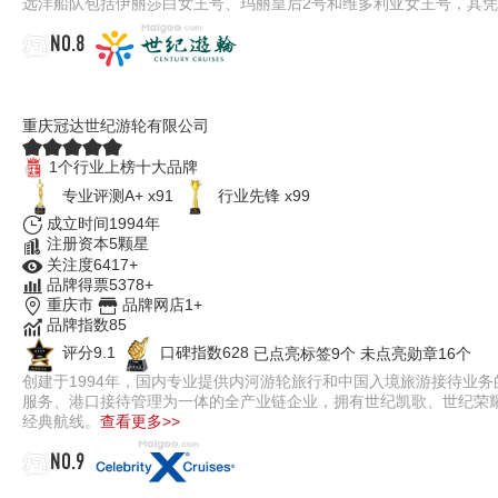
远洋船队包括伊丽莎白女王号、玛丽皇后2号和维多利亚女王号，其
NO.8
世纪游轮
重庆冠达世纪游轮有限公司
1个行业上榜十大品牌
专业评测A+ x91
行业先锋 x99
成立时间1994年
注册资本5颗星
关注度6417+
品牌得票5378+
重庆市
品牌网店1+
品牌指数85
评分9.1
口碑指数628
已点亮标签9个
未点亮勋章16个
创建于1994年，国内专业提供内河游轮旅行和中国入境旅游接待业
服务、港口接待管理为一体的全产业链企业，拥有世纪凯歌、世纪荣
经典航线。
查看更多>>
NO.9