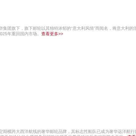
年华集团旗下，旗下邮轮以其独特浓郁的“意大利风情”而闻名，将意大利的
025年重回国内市场。
查看更多>>
供定期横跨大西洋航线的奢华邮轮品牌，其标志性船队已成为奢华远洋航行