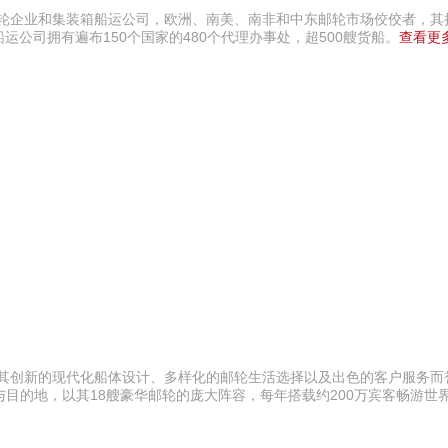
邮轮企业和集装箱船运公司，欧洲、南美、南非和中东邮轮市场佼佼者，其
船运公司拥有遍布150个国家的480个代理办事处，超500艘货船。
查看更多
以其创新的现代化船体设计、多样化的邮轮生活选择以及出色的客户服务而
口与目的地，以其18艘豪华邮轮的庞大阵容，每年搭载约200万宾客畅游世