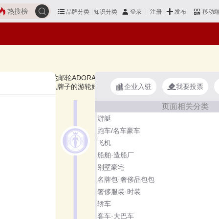
热搜榜
品牌分类
知识分类
发布
登录
注册
移动
val嘉年华邮轮、爱达邮轮ADORA CRUISES、Costa歌诗达、CUNAR
企业入驻
我要投票
借鉴参考，想知道什么牌子的游轮好？您可以多比较，选择自己满意的！游
页面相关分类
游艇
跑车/名车豪车
飞机
船舶·造船厂
别墅豪宅
名牌包·奢侈品包包
奢侈服装·时装
轿车
客车·大巴车