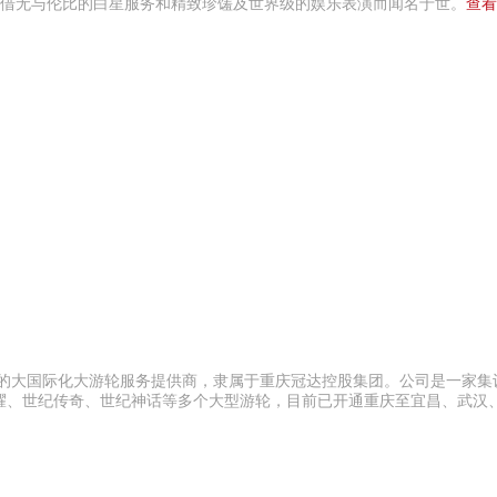
凭借无与伦比的白星服务和精致珍馐及世界级的娱乐表演而闻名于世。
查看
务的大国际化大游轮服务提供商，隶属于重庆冠达控股集团。公司是一家集
耀、世纪传奇、世纪神话等多个大型游轮，目前已开通重庆至宜昌、武汉