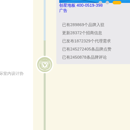
南飞NCNF 0791-88388036
广告
已有
289869
个品牌入驻
更新
28372
个招商信息
已发布
1872329
个代理需求
已有
245272405
条品牌点赞
已有
2450878
条品牌评论
国际室内设计协