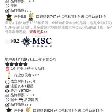
品牌得票6570+
美国
品牌指数93.3
评分8.8
口碑指数747
已点亮标签7个
未点亮勋章17个
皇家加勒比始于1968年美国，全球知名豪华游轮品牌，也是全球领
CDF等游轮品牌，其多艘超大型邮轮凭借大吨位及创新的设计创下多
号等豪华游轮。
查看更多>>
NO.2
MSC地中海邮轮
地中海邮轮旅行社(上海)有限公司
1个行业上榜十大品牌
行业佼佼者 x125
成立时间1970年
注册资本1颗星
关注度9762+
品牌得票6298+
瑞士
品牌网店1+
品牌指数92.2
评分9
口碑指数624
已点亮标签8个
未点亮勋章17个