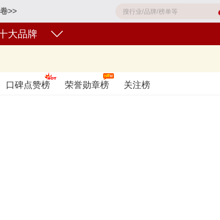
卷>>
十大品牌
aribbean皇家加勒比、MSC地中海邮轮、公主邮轮PRINCESS、Carni
口碑点赞榜
荣誉勋章榜
关注榜
游轮品牌名单的是口碑好或知名度高、有实力的品牌，排名不分先后，仅供