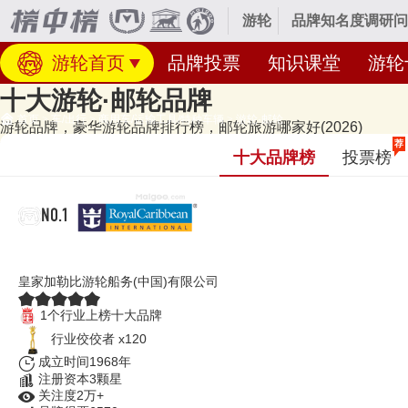
游轮
品牌知名度调研问
游轮首页
品牌投票
知识课堂
游轮
十大游轮·邮轮品牌
首页
>
车/出行
>
商用车/运输工具/特种车辆
>
游轮·邮轮
游轮品牌，豪华游轮品牌排行榜，邮轮旅游哪家好(2026)
经专业研究评测的2026年
游轮十大品牌名单
发布啦！居前十的有：RoyalC
荐
十大品牌榜
投票榜
轮、名人游轮、VIKING维京游轮等，上榜游轮十大品牌榜单和著名
标分类的第12类。榜单更新时间：2026年07月17日（每月更新）
NO.1
RoyalCaribbean皇家加勒比
皇家加勒比游轮船务(中国)有限公司
1个行业上榜十大品牌
行业佼佼者 x120
成立时间1968年
注册资本3颗星
关注度2万+