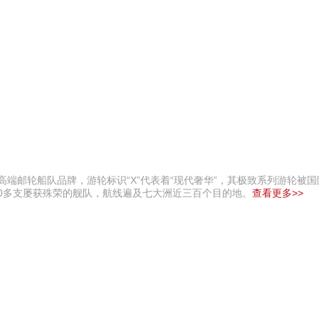
高端邮轮船队品牌，游轮标识“X”代表着“现代奢华”，其极致系列游轮被
10多支屡获殊荣的舰队，航线遍及七大洲近三百个目的地。
查看更多>>