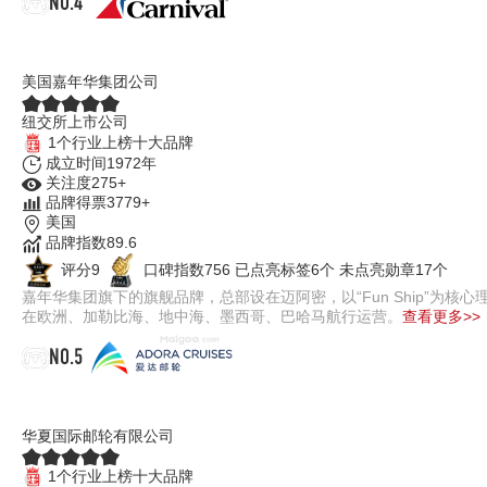
Carnival嘉年华邮轮
美国嘉年华集团公司
纽交所上市公司
1个行业上榜十大品牌
成立时间1972年
关注度275+
品牌得票3779+
美国
品牌指数89.6
评分9
口碑指数756
已点亮标签6个
未点亮勋章17个
嘉年华集团旗下的旗舰品牌，总部设在迈阿密，以“Fun Ship”
在欧洲、加勒比海、地中海、墨西哥、巴哈马航行运营。
查看更多>>
NO.5
爱达邮轮ADORA CRUISES
华夏国际邮轮有限公司
1个行业上榜十大品牌