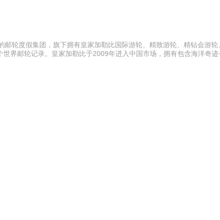
先的邮轮度假集团，旗下拥有皇家加勒比国际游轮、精致游轮、精钻会游轮
个世界邮轮记录。皇家加勒比于2009年进入中国市场，拥有包含海洋奇