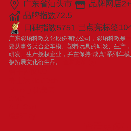
广东省汕头市
品牌网店2+
品牌指数72.5
口碑指数5751
已点亮标签10
广东彩珀科教文化股份有限公司，彩珀科教是
要从事各类合金车模、塑料玩具的研发、生产
研发、生产授权企业，并在保持“成真”系列车
极拓展文化衍生品。
查看更多
信宇科技XQ
奇士达KidzTech
bburago比美高
CMC
AUTOart
微影Tiny
查看更多