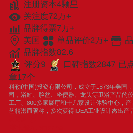
注册资本4颗星
关注度72万+
品牌得票7万+
美国
单品评价2万+
品
品牌指数82.6
评分9
口碑指数2847
已点
章17个
科勒(中国)投资有限公司，成立于1873年美
司，浴缸、脸盆、坐便器、龙头等卫浴产品的
工厂、800多家展厅和十几家设计体验中心，
艺精湛而著称，多次获得IDEA工业设计杰出产
看更多
潜水艇submarine