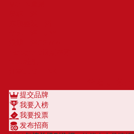
MOEN摩恩
美标卫浴
东鹏整装卫浴
华艺卫浴HUAYI
浪鲸卫浴SSWW
hansgrohe汉斯格雅
tucai杜凯
江林JUSTLINK
查看更多
提交品牌
我要入榜
我要投票
发布招商