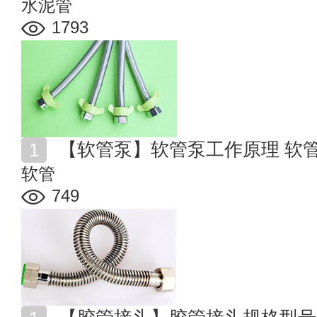
水泥管
1793
【软管泵】软管泵工作原理 软
软管
749