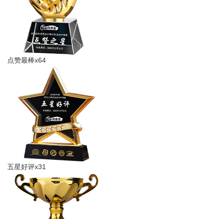
点赞最棒x64
五星好评x31