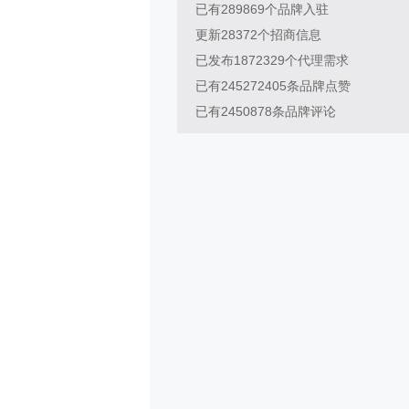
已有
289869
个品牌入驻
更新
28372
个招商信息
已发布
1872329
个代理需求
已有
245272405
条品牌点赞
已有
2450878
条品牌评论