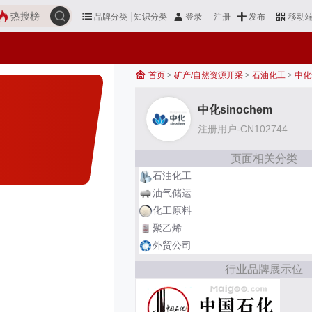
热搜榜
品牌分类
知识分类
发布
登录
注册
移动
首页
>
矿产/自然资源开采
>
石油化工
>
中化s
中化sinochem
注册用户-CN102744
页面相关分类
石油化工
油气储运
化工原料
聚乙烯
外贸公司
行业品牌展示位