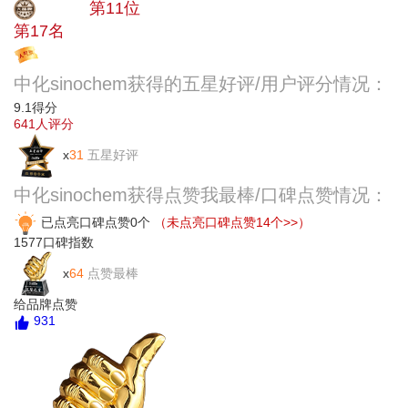
大品牌
第11位
第17名
投票
中化sinochem获得的五星好评/用户评分情况：
9.1
得分
641
人评分
x
31
五星好评
中化sinochem获得点赞我最棒/口碑点赞情况：
已点亮口碑点赞0个
（未点亮口碑点赞14个>>）
1577
口碑指数
x
64
点赞最棒
给品牌点赞
931