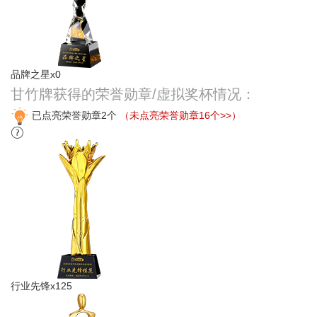
品牌之星x0
甘竹牌获得的荣誉勋章/虚拟奖杯情况：
已点亮荣誉勋章2个
（未点亮荣誉勋章16个>>）
行业先锋x125