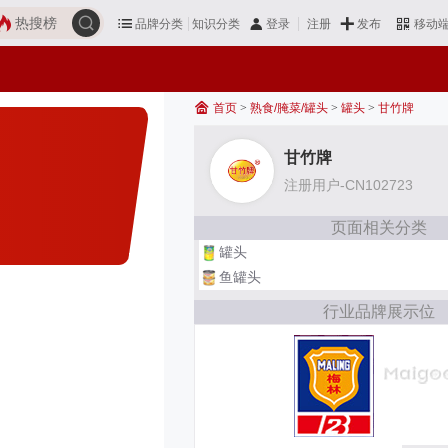
热搜榜
品牌分类
知识分类
发布
登录
注册
移动
首页
>
熟食/腌菜/罐头
>
罐头
>
甘竹牌
甘竹牌
注册用户-CN102723
页面相关分类
罐头
鱼罐头
行业品牌展示位