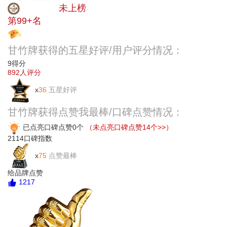
中小品牌
未上榜
第99+名
投票
甘竹牌获得的五星好评/用户评分情况：
9
得分
892
人评分
x
36
五星好评
甘竹牌获得点赞我最棒/口碑点赞情况：
已点亮口碑点赞0个
（未点亮口碑点赞14个>>）
2114
口碑指数
x
75
点赞最棒
给品牌点赞
1217