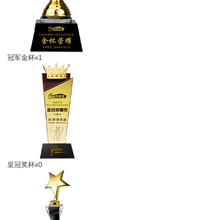
冠军金杯x1
皇冠奖杯x0