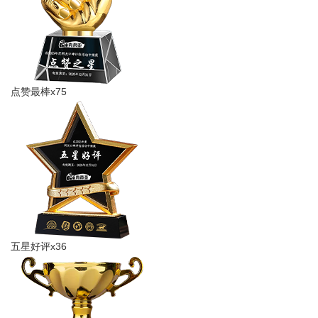
点赞最棒x75
五星好评x36