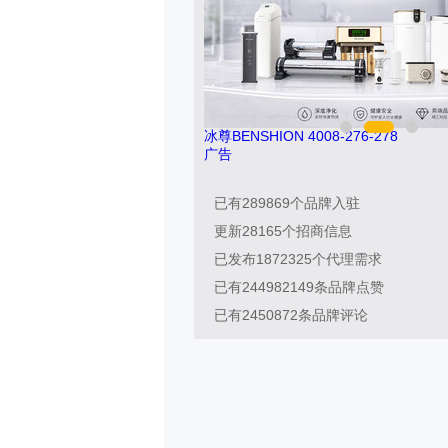
9
冰尊BENSHION 4008-276-278
广告
已有
289869
个品牌入驻
更新
28165
个招商信息
已发布
1872325
个代理需求
已有
244982149
条品牌点赞
已有
2450872
条品牌评论