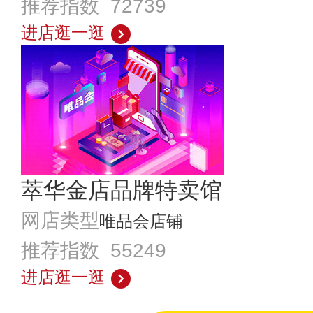
推荐指数 72739
进店逛一逛
萃华金店品牌特卖馆
网店类型
唯品会店铺
推荐指数 55249
进店逛一逛