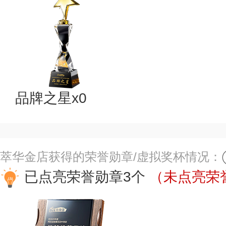
品牌之星x0
萃华金店获得的荣誉勋章/虚拟奖杯情况：
已点亮荣誉勋章3个
（未点亮荣誉