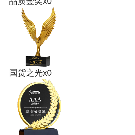
品质金奖x0
国货之光x0