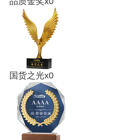
品质金奖x0
国货之光x0