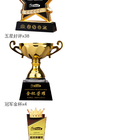
五星好评x38
冠军金杯x4