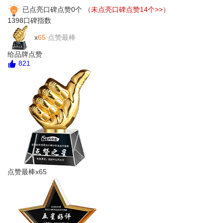
已点亮口碑点赞0个
（未点亮口碑点赞14个>>）
1398
口碑指数
x
65
点赞最棒
给品牌点赞
821
点赞最棒x65