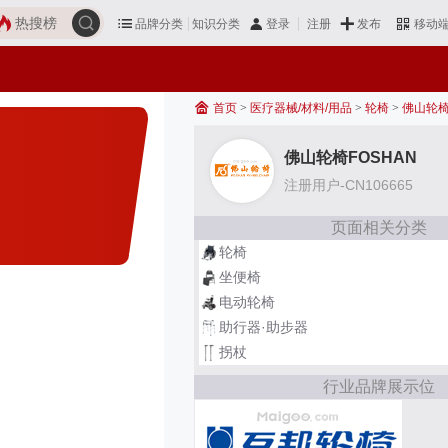
热搜榜
品牌分类
知识分类
发布
登录
注册
移动
首页
>
医疗器械/材料/用品
>
轮椅
>
佛山轮椅
佛山轮椅FOSHAN
注册用户-CN106665
页面相关分类
轮椅
坐便椅
电动轮椅
助行器·助步器
拐杖
行业品牌展示位