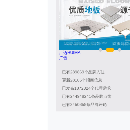
2614-88
汇迈HUIMAI
广告
已有
289869
个品牌入驻
更新
28165
个招商信息
已发布
1872324
个代理需求
已有
244948241
条品牌点赞
已有
2450858
条品牌评论