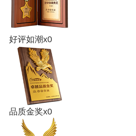
好评如潮x0
品质金奖x0