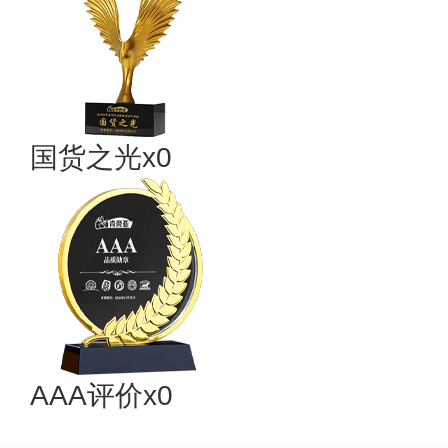
国货之光x0
AAA评价x0