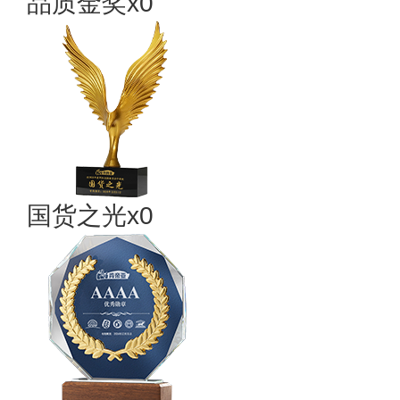
品质金奖x0
国货之光x0