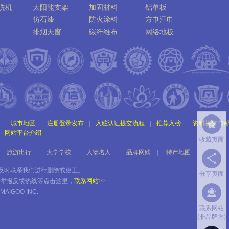
洗机
太阳能支架
加固材料
铝单板
仿石漆
防火涂料
方巾汗巾
排烟天窗
碳纤维布
网络地板
|
城市地区
|
注册登录发布
|
入驻认证提交流程
|
推荐入榜
|
资料提交与
网站平台介绍
收藏页面
旅游出行
|
大学学校
|
人物名人
|
品牌网购
|
特产地图
及时联系我们进行删除或更正。
分享页面
务举报反馈热线等点击这里，
联系网站
>>
MAIGOO INC.
联系网站
(非品牌方)