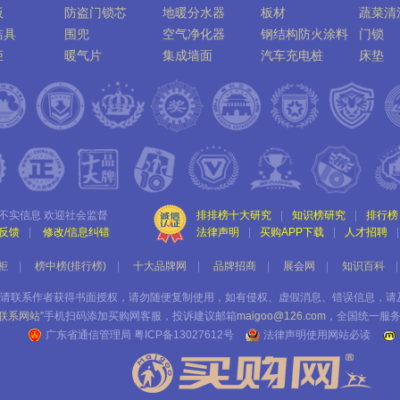
板
防盗门锁芯
地暖分水器
板材
蔬菜清
洁具
围兜
空气净化器
钢结构防火涂料
门锁
柜
暖气片
集成墙面
汽车充电桩
床垫
垂壁
灭火器
地板
不实信息 欢迎社会监督
排排榜十大研究
|
知识榜研究
|
排行榜
反馈
|
修改/信息纠错
法律声明
|
买购APP下载
|
人才招聘
|
柜
|
榜中榜(排行榜)
|
十大品牌网
|
品牌招商
|
展会网
|
知识百科
|
请联系作者获得书面授权，请勿随便复制使用，如有侵权、虚假消息、错误信息，请
“联系网站”
手机扫码添加买购网客服，投诉建议邮箱
maigoo@126.com
，全国统一服
广东省通信管理局
粤ICP备13027612号
法律声明使用网站必读