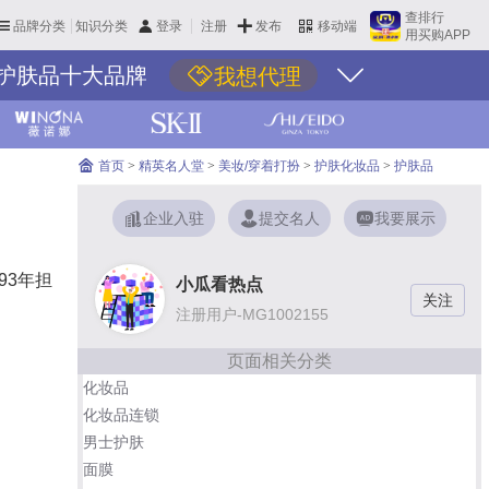
查排行
品牌分类
知识分类
发布
登录
注册
移动端
用买购APP
护肤品十大品牌
我想代理
首页
>
精英名人堂
>
美妆/穿着打扮
>
护肤化妆品
>
护肤品
企业入驻
提交名人
我要展示
93年担
小瓜看热点
注册用户-MG1002155
页面相关分类
化妆品
化妆品连锁
男士护肤
面膜