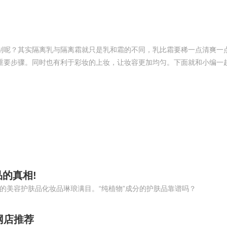
别呢？其实隔离乳与隔离霜就只是乳和霜的不同，乳比霜要稀一点清爽一
重要步骤。同时也有利于彩妆的上妆，让妆容更加均匀。下面就和小编一
的真相!
号的美容护肤品化妆品琳琅满目。“纯植物”成分的护肤品靠谱吗？
网店推荐