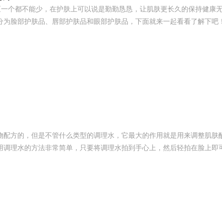
区一个都不能少，在护肤上可以说是勤勤恳恳，让肌肤更长久的保持健康
分为脸部护肤品、唇部护肤品和眼部护肤品，下面就来一起看看了解下吧
物配方的，但是不管什么类型的调理水，它最大的作用就是用来调整肌肤
用调理水的方法非常简单，只要将调理水拍到手心上，然后轻拍在脸上即