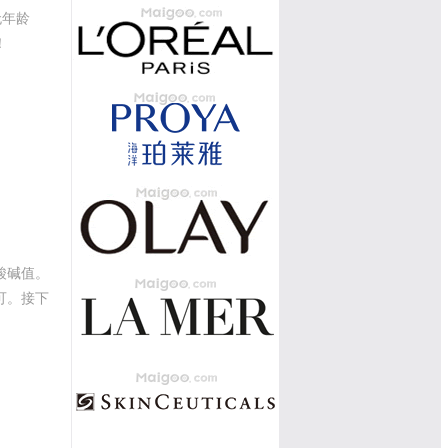
无年龄
！
酸碱值。
可。接下