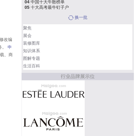
04
中国十大牛散榜单
05
十大高考最牛钉子户
换一批
聚焦
展会
修改编
装修图库
务。
申
知识体系
转载、商
图解专题
生活百科
行业品牌展示位