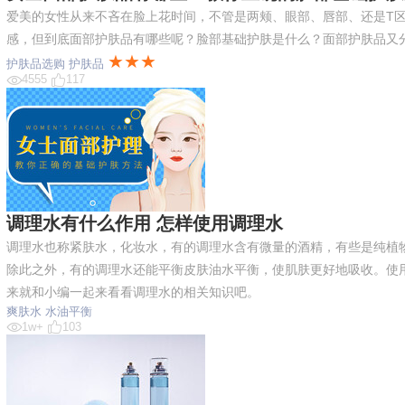
爱美的女性从来不吝在脸上花时间，不管是两颊、眼部、唇部、还是T
感，但到底面部护肤品有哪些呢？脸部基础护肤是什么？面部护肤品又
★★★
护肤品选购
护肤品
4555
117
调理水有什么作用 怎样使用调理水
调理水也称紧肤水，化妆水，有的调理水含有微量的酒精，有些是纯植
除此之外，有的调理水还能平衡皮肤油水平衡，使肌肤更好地吸收。使
来就和小编一起来看看调理水的相关知识吧。
爽肤水
水油平衡
1w+
103