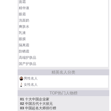
面霜
精华液
眼霜
洗面奶
爽肤水
乳液
眼膜
隔离霜
防晒霜
高端护肤品
国产护肤品
精英名人分类
男性名人
女性名人
TOP热门人物榜
01
十大中国企业家
02
中国古代十大状元
03
中国起名大师排行榜