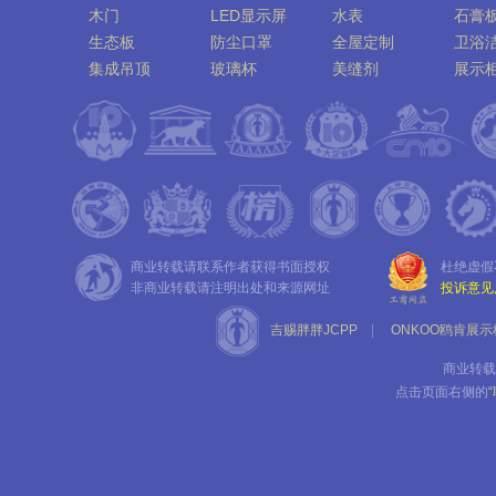
木门
LED显示屏
水表
石膏
生态板
防尘口罩
全屋定制
卫浴
集成吊顶
玻璃杯
美缝剂
展示
水泵
纱帘
钢木门装甲门
挡烟
商业转载请联系作者获得书面授权
杜绝虚假
非商业转载请注明出处和来源网址
投诉意见
吉赐胖胖JCPP
|
ONKOO鸥肯展示
商业转载
点击页面右侧的