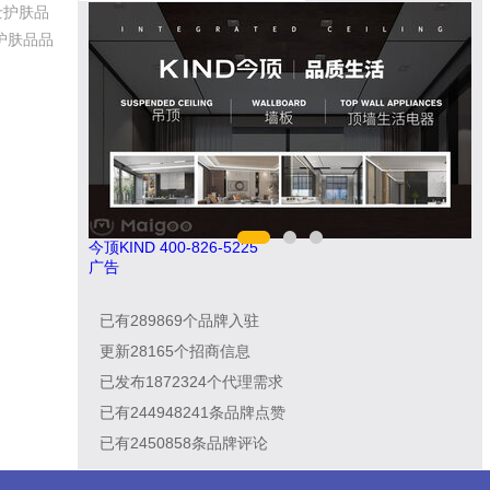
士护肤品
护肤品品
今顶KIND 400-826-5225
汇
广告
已有
289869
个品牌入驻
更新
28165
个招商信息
已发布
1872324
个代理需求
已有
244948241
条品牌点赞
已有
2450858
条品牌评论