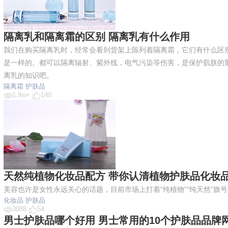
隔离乳和隔离霜的区别 隔离乳有什么作用
我们在购买隔离乳时，经常会看到货架上陈列着隔离霜，它们有什么区
是一样的。都可以隔离辐射、紫外线，电气污染等伤害，是保护肌肤的
离乳的知识吧。
隔离霜
护肤品
1.9w+
140
天然纯植物化妆品配方 带你认清植物护肤品化妆品
美容也许是女性永远关心的话题，目前市场上打着“纯植物”“纯天然”旗
化妆品
护肤品
3088
54
男士护肤品哪个好用 男士常用的10个护肤品品牌