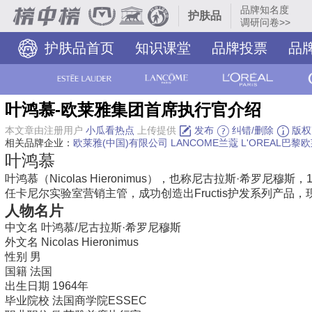
品牌知名度
护肤品
调研问卷>>
护肤品首页
知识课堂
品牌投票
品
叶鸿慕-欧莱雅集团首席执行官介绍
本文章由注册用户
小瓜看热点
上传提供
发布
纠错/删除
版权
相关品牌企业：
欧莱雅(中国)有限公司
LANCOME兰蔻
L'OREAL巴黎
叶鸿慕
叶鸿慕（Nicolas Hieronimus），也称尼古拉斯·希罗尼穆
任卡尼尔实验室营销主管，成功创造出Fructis护发系列产品
人物名片
中文名
叶鸿慕/尼古拉斯·希罗尼穆斯
外文名
Nicolas Hieronimus
性别
男
国籍
法国
出生日期
1964年
毕业院校
法国商学院ESSEC