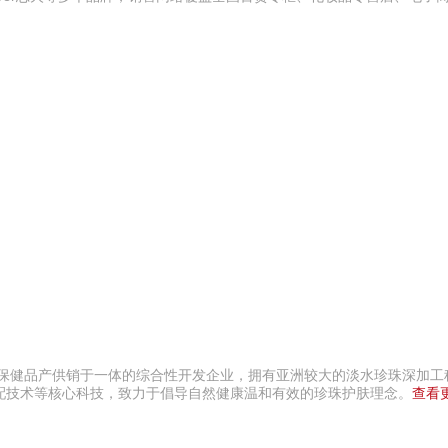
400-0519-398
亚通Aton 400-636-121
药保健品产供销于一体的综合性开发企业，拥有亚洲较大的淡水珍珠深加工
配技术等核心科技，致力于倡导自然健康温和有效的珍珠护肤理念。
查看更