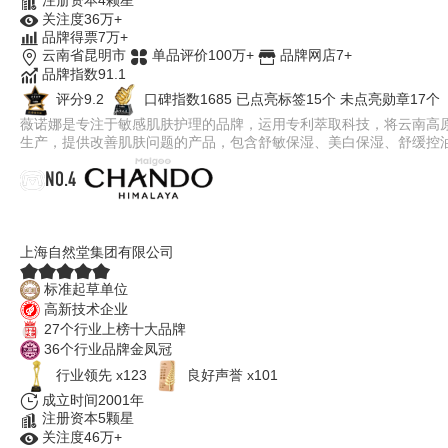
注册资本4颗星
关注度36万+
品牌得票7万+
云南省昆明市
单品评价100万+
品牌网店7+
品牌指数91.1
评分9.2
口碑指数1685
已点亮标签15个
未点亮勋章17个
薇诺娜是专注于敏感肌肤护理的品牌，运用专利萃取科技，将云南高原
生产，提供改善肌肤问题的产品，包含舒敏保湿、美白保湿、舒缓控
NO.4
自然堂CHANDO
上海自然堂集团有限公司
标准起草单位
高新技术企业
27个行业上榜十大品牌
36个行业品牌金凤冠
行业领先 x123
良好声誉 x101
成立时间2001年
注册资本5颗星
关注度46万+