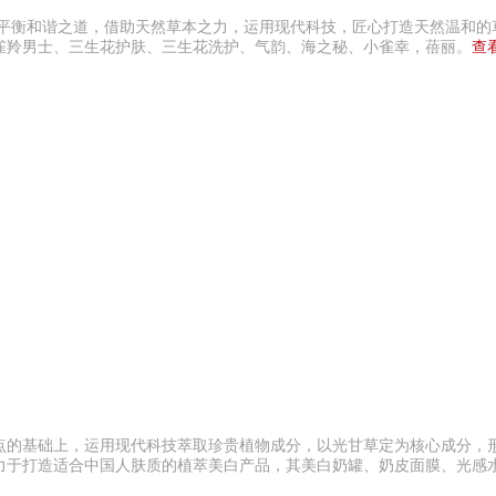
的平衡和谐之道，借助天然草本之力，运用现代科技，匠心打造天然温和的
雀羚男士、三生花护肤、三生花洗护、气韵、海之秘、小雀幸，蓓丽。
查
质特点的基础上，运用现代科技萃取珍贵植物成分，以光甘草定为核心成分，
力于打造适合中国人肤质的植萃美白产品，其美白奶罐、奶皮面膜、光感