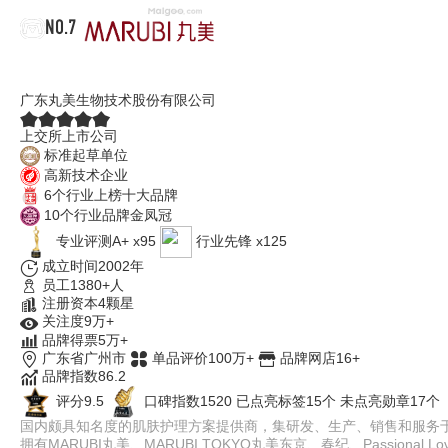
NO.7
丸美MARUBI
广东丸美生物技术股份有限公司
上交所上市公司
标准起草单位
高新技术企业
6个行业上榜十大品牌
10个行业品牌金凤冠
专业评测A+ x95
行业先锋 x125
成立时间2002年
员工1380+人
注册资本4颗星
关注度9万+
品牌得票5万+
广东省广州市
单品评价100万+
品牌网店16+
品牌指数86.2
评分9.5
口碑指数1520
已点亮标签15个
未点亮勋章17个
国内颇具知名度的肌肤护理方案提供商，集研发、生产、销售和服务于
拥有MARUBI丸美、MARUBI TOKYO丸美东京、春纪、Passio