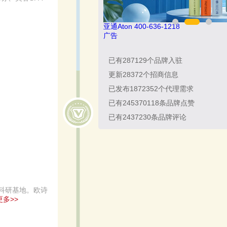
8
冰尊BENSHION 4008-276-278
广告
已有
287129
个品牌入驻
更新
28372
个招商信息
已发布
1872352
个代理需求
已有
245370118
条品牌点赞
已有
2437230
条品牌评论
科研基地。欧诗
多>>