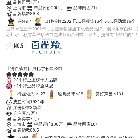
品牌得票7万+
上海市
单品评价200万+
品牌网店21+
品牌指数89.8
评分9.4
口碑指数2282
已点亮标签13个
未点亮勋章16个
自然堂创立于2001年，自然堂集团旗下化妆品品牌。倡导乐享自然
冰川水、积雪草等珍稀自然成分融合科技，致力于提供专业品质的产
NO.5
百雀羚PECHOIN
上海百雀羚日用化学有限公司
22个行业上榜十大品牌
42个行业品牌金凤冠
行业领先 x127
经典品牌 x88
良好声誉 x131
成立时间1931年
注册资本3颗星
关注度73万+
品牌得票7万+
上海市
单品评价100万+
品牌网店18+
品牌指数88.5
评分9
口碑指数2357
已点亮标签12个
未点亮勋章15个