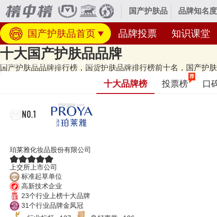
国产护肤品
品牌知名度
国产护肤品首页
品牌投票
知识课堂
十大国产护肤品品牌
首页
>
美妆/穿着打扮
>
护肤化妆品
>
国产护肤品
国产护肤品品牌排行榜，国货护肤品牌排行榜前十名，国产护肤品哪
经专业研究评测的2026年
国产护肤品十大品牌名单
发布啦！居前十的有：珀
荐
十大品牌榜
投票榜
口
品牌榜单和著名国产护肤品品牌名单的是口碑好或知名度高、有实力的品
榜单更新时间：2026年07月21日（每月更新）
NO.1
珀莱雅PROYA
珀莱雅化妆品股份有限公司
上交所上市公司
标准起草单位
高新技术企业
23个行业上榜十大品牌
31个行业品牌金凤冠