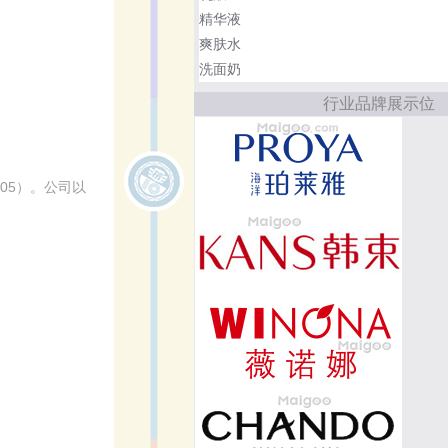
精华液
爽肤水
洗面奶
行业品牌展示位
05）。公司以