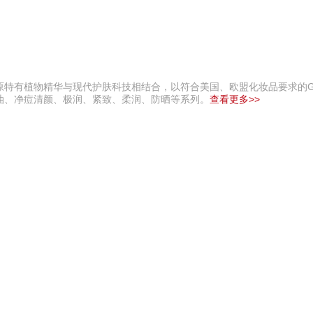
特有植物精华与现代护肤科技相结合，以符合美国、欧盟化妆品要求的G
油、净痘清颜、极润、紧致、柔润、防晒等系列。
查看更多>>