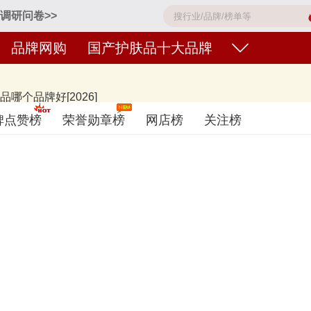
调研问卷>>
品牌网购
国产护肤品十大品牌
个品牌好[2026]
莱雅PROYA、韩束KANS、薇诺娜WINONA、自然堂CHANDO、百
碑点赞榜
荣誉勋章榜
网店榜
关注榜
牌，排名不分先后，仅供借鉴参考，想知道什么牌子的国产护肤品好？您可