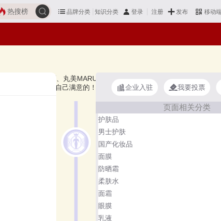
热搜榜
品牌分类
知识分类
发布
登录
注册
移动
雀羚PECHOIN、谷雨、丸美MARUBI、欧诗漫OSM、可复美、溪木源等
企业入驻
我要投票
以多比较，选择自己满意的！国产护肤品品牌主要属于商标分类的第3类
页面相关分类
护肤品
男士护肤
国产化妆品
面膜
防晒霜
柔肤水
面霜
眼膜
乳液