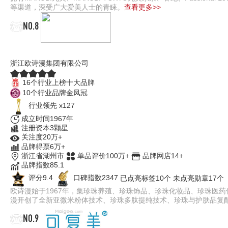
等渠道，深受广大爱美人士的青睐。
查看更多>>
NO.8
创星地板 
欧诗漫OSM
浙江欧诗漫集团有限公司
16个行业上榜十大品牌
10个行业品牌金凤冠
行业领先 x127
成立时间1967年
注册资本3颗星
关注度20万+
品牌得票6万+
浙江省湖州市
单品评价100万+
品牌网店14+
品牌指数85.1
评分9.4
口碑指数2347
已点亮标签10个
未点亮勋章17个
欧诗漫始于1967年，集珍珠养殖、珍珠饰品、珍珠化妆品、珍珠医
漫开创了全新亚微米粉体技术、珍珠多肽提纯技术、珍珠与护肤品复
NO.9