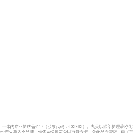
一体的专业护肤品企业（股票代码：603983）。丸美以眼部护理著称
nal Lover恋火等多个品牌，销售网络覆盖全国百货专柜、化妆品专营店、电子