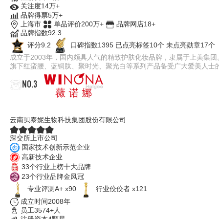
关注度14万+
品牌得票5万+
上海市
单品评价200万+
品牌网店18+
品牌指数92.3
评分9.2
口碑指数1395
已点亮标签10个
未点亮勋章17个
成立于2003年，国内颇具人气的精致护肤化妆品牌，隶属于上美集
旗下红蛮腰、蓝铜肽、聚时光、聚光白等系列产品备受广大爱美人士
NO.3
薇诺娜WINONA
云南贝泰妮生物科技集团股份有限公司
深交所上市公司
国家技术创新示范企业
高新技术企业
33个行业上榜十大品牌
23个行业品牌金凤冠
专业评测A+ x90
行业佼佼者 x121
成立时间2008年
员工3574+人