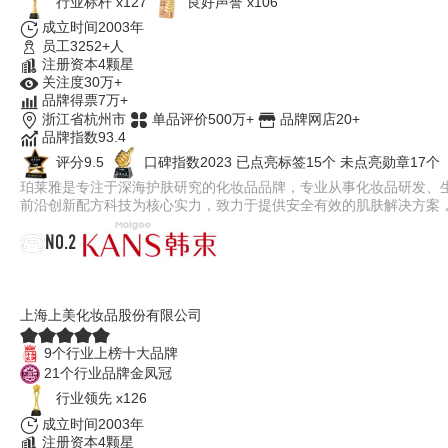
行业标杆 x127
良好声誉 x106
成立时间2003年
员工3252+人
注册资本4颗星
关注度30万+
品牌得票7万+
浙江省杭州市
单品评价500万+
品牌网店20+
品牌指数93.4
评分9.5
口碑指数2023
已点亮标签15个
未点亮勋章17个
珀莱雅是专注于深海护肤研究的化妆品品牌，专业从事化妆品研发、生产
前沿创新配方科技为核心实力，致力于提供安全有效的肌肤解决方案
NO.2
韩束KANS
上海上美化妆品股份有限公司
9个行业上榜十大品牌
21个行业品牌金凤冠
行业领先 x126
成立时间2003年
注册资本4颗星