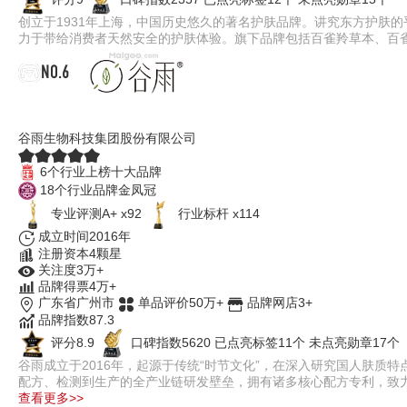
创立于1931年上海，中国历史悠久的著名护肤品牌。讲究东方护肤
力于带给消费者天然安全的护肤体验。旗下品牌包括百雀羚草本、百
NO.6
谷雨
谷雨生物科技集团股份有限公司
6个行业上榜十大品牌
18个行业品牌金凤冠
专业评测A+ x92
行业标杆 x114
成立时间2016年
注册资本4颗星
关注度3万+
品牌得票4万+
广东省广州市
单品评价50万+
品牌网店3+
品牌指数87.3
评分8.9
口碑指数5620
已点亮标签11个
未点亮勋章17个
谷雨成立于2016年，起源于传统“时节文化”，在深入研究国人肤
配方、检测到生产的全产业链研发壁垒，拥有诸多核心配方专利，致
查看更多>>