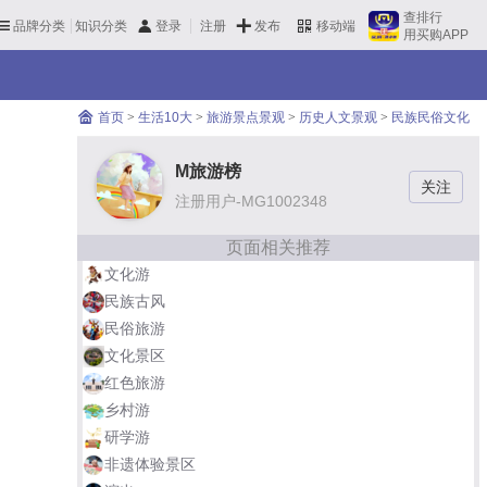
查排行
品牌分类
知识分类
发布
登录
注册
移动端
用买购APP
首页
>
生活10大
>
旅游景点景观
>
历史人文景观
>
民族民俗文化
M旅游榜
注册用户-MG1002348
页面相关推荐
文化游
民族古风
民俗旅游
文化景区
红色旅游
乡村游
研学游
非遗体验景区