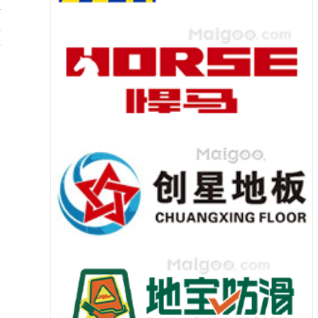
活
真
活