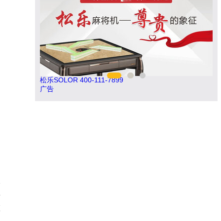
松乐SOLOR 400-111-7899
索
广告
、
分
情
区