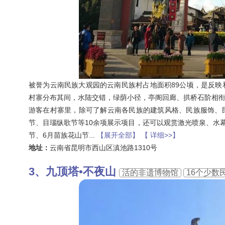
被誉为云南民族大观园的云南民族村占地面积89公顷，是反
村寨分布其间，水陆交错，绿荫小径，亭阁回廊、拱桥石阶相
游客在村寨里，除可了解云南各民族的建筑风格、民族服饰、
节、目瑙纵歌节等10余项展示项目，还可以观赏激光喷泉、水
节、6月苗族花山节
...
【展开全部】
【 详细>>】
地址：
云南省昆明市西山区滇池路1310号
九顶塔•不夜山
活的非遗博物馆
16个少数