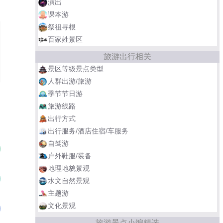
演出
课本游
祭祖寻根
百家姓景区
旅游出行相关
景区等级景点类型
人群出游/旅游
季节节日游
旅游线路
出行方式
出行服务/酒店住宿/车服务
自驾游
云南民族村
01
户外鞋服/装备
地理地貌景观
九顶塔•不夜山
02
水文自然景观
主题游
文化景观
宁夏川民俗园·中华回乡文化园
03
旅游景点小编精选