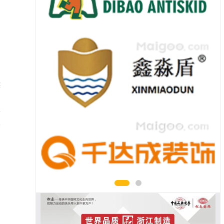
族
。
水
人