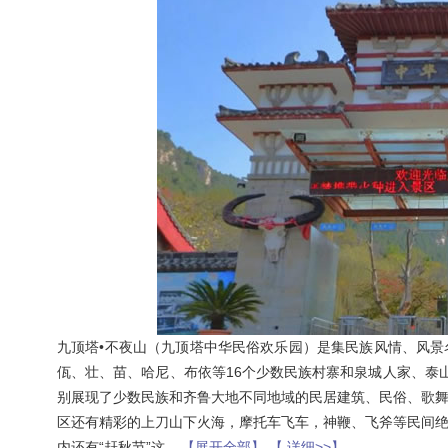
九顶塔•不夜山（九顶塔中华民俗欢乐园）是集民族风情、风
佤、壮、苗、哈尼、布依等16个少数民族村寨和泉城人家、泰
别展现了少数民族和齐鲁大地不同地域的民居建筑、民俗、歌
区还有精彩的上刀山下火海，摩托车飞车，神鞭、飞斧等民间
内还有“赶秋节”这
...
【展开全部】
【 详细>>】