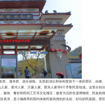
汇迈HUIMAI
景名胜、瀑布群、游乐探险、实景剧演出和休闲度假于一体的景区，由傣
山人家、黄河人家、沂蒙人家、胶东人家等6个齐鲁民居组成。这里分别
舞、服饰、餐饮和民间工艺等文化瑰宝，被誉为活的非遗博物馆。民族风
绝技表演，是小编推荐的国内体验民族风情的好去处、好玩的民族园。景