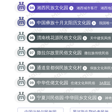
湘西民族文化园
04
湘西城市客厅
湘西地
中国彝族十月太阳历文化园
05
我国唯
渭南桃花源民俗文化园
06
关中建筑风情
撒拉尔故里民俗文化园
07
撒拉族传统民俗
通道皇都侗民族文化村
08
侗族文化和民
中华仡佬文化园
09
仡佬文化和民俗
3A景区
宁夏川民俗园·中华回乡文化园
10
神奇
中国达斡尔民族园
黑河新生鄂伦春民族旅