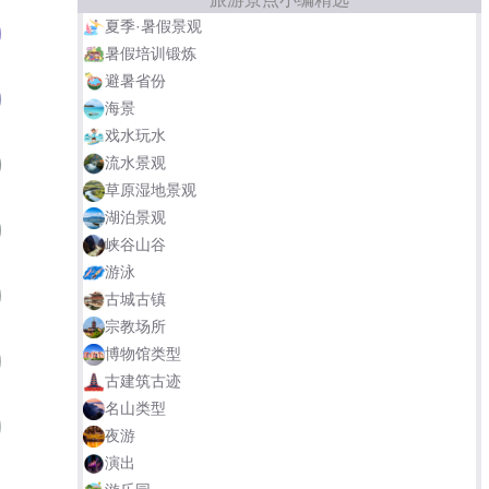
夏季·暑假景观
关东文化园
04
暑假培训锻炼
避暑省份
渭南桃花源民俗文化园
05
海景
戏水玩水
流水景观
中华民族园·中华民族博物院
06
草原湿地景观
湖泊景观
通道皇都侗民族文化村
07
峡谷山谷
游泳
月牙湖中国北方民族园
08
古城古镇
宗教场所
博物馆类型
草原石人哈萨克民族文化园
09
古建筑古迹
名山类型
黑河新生鄂伦春民族旅游区
10
夜游
演出
中国达斡尔民族园
湘西民族文化园