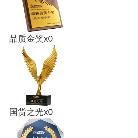
品质金奖x0
国货之光x0