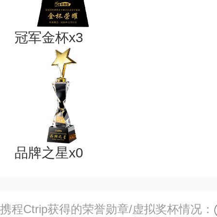
冠军金杯x3
品牌之星x0
携程Ctrip获得的荣誉勋章/虚拟奖杯情况：