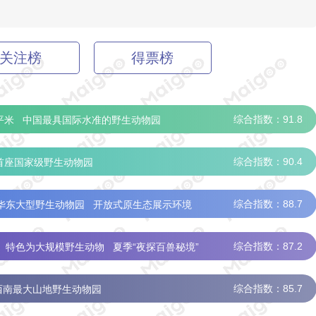
关注榜
得票榜
综合指数：91.8
平米
中国最具国际水准的野生动物园
全球唯一存活大熊猫三胞胎
综合指数：90.4
首座国家级野生动物园
观赏
金丝猴种群
全国最大环尾狐猴种群
综合指数：88.7
华东大型野生动物园
开放式原生态展示环境
跑
特色“猩空漫步”丰容
5A景区
4A景区
综合指数：87.2
特色为大规模野生动物
夏季“夜探百兽秘境”
景区
综合指数：85.7
西南最大山地野生动物园