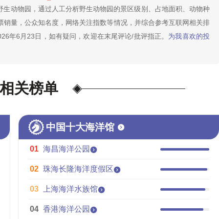
内野生动物园，通过人工分析野生动物园的景区级别、占地面积、动物种
票销量，公众知名度，网络关注指数等情况，并综合参考互联网相关排
26年6月23日，如有疑问，欢迎在末尾评论/批评指正。
为我喜欢的投
相关榜单
整体家装
中国十大海洋馆
电线电缆
风机
实木地板
01
海昌海洋公园
铝单板
重卡充电桩
02
珠海长隆海洋度假区
厨柜
螺蛳粉
卷闸门
03
上海海洋水族馆
红木家具
家具/定制
04
香港海洋公园
卫浴洁具