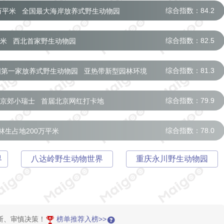
综合指数：84.2
万平米
全国最大海岸放养式野生动物园
综合指数：82.5
平米
西北首家野生动物园
综合指数：81.3
国第一家放养式野生动物园
亚热带新型园林环境
综合指数：79.9
京郊小瑞士
首届北京网红打卡地
猩种群与美洲豹种群
北方最大非洲象种群
综合指数：78.0
林生占地200万平米
南岛动植物精华
热带森林覆盖率达99%
界
八达岭野生动物世界
重庆永川野生动物园
断、审慎决策！
榜单推荐入榜>>