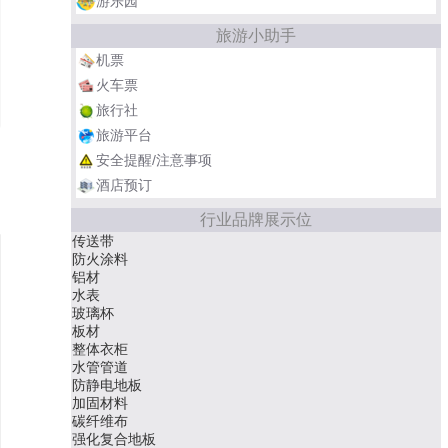
游乐园
旅游小助手
机票
火车票
旅行社
旅游平台
安全提醒/注意事项
酒店预订
行业品牌展示位
传送带
防火涂料
铝材
水表
玻璃杯
板材
整体衣柜
水管管道
防静电地板
加固材料
碳纤维布
强化复合地板