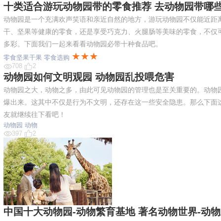
十类适合游玩动物园带的零食推荐 去动物园带哪
动物园是一个充满欢声笑语和亲近自然的地方，游玩动物园不仅能近距
干、坚果等健康的零食，还是享受巧克力、火腿肠等美味的零食，不仅
多彩。下面我们一起来看看动物园必带十种食品吧。
★★★
零食坚果干果
零食选购
708
2
动物园如何文明观园 动物园乱投喂危害
动物园之大，动物之多，由此可见动物园的管理也是至关重要的。动物
爆出来。这其中不仅是行为不文明，还存在这一些安全隐患。那么下面
友就继续往下看吧！
动物园
动物
397
2
中国十大动物园-动物繁育基地 著名动物世界-动物王国