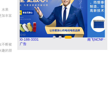
、水果
更加丰富
汇迈HUIMAI
民
广告
在不断被
兴趣的朋