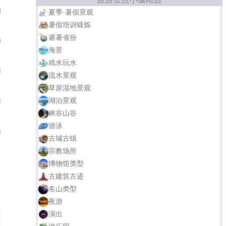
青岛森林野生动物世界
06
夏季·暑假景观
暑假培训锻炼
避暑省份
北京大兴野生动物园
07
海景
戏水玩水
合肥市野生动物园
08
流水景观
草原湿地景观
湖泊景观
威海神雕山野生动物园
09
峡谷山谷
游泳
济南野生动物世界
10
古城古镇
宗教场所
云南野生动物园
宁波野生动物园
博物馆类型
古建筑古迹
八达岭野生动物世界
名山类型
夜游
演出