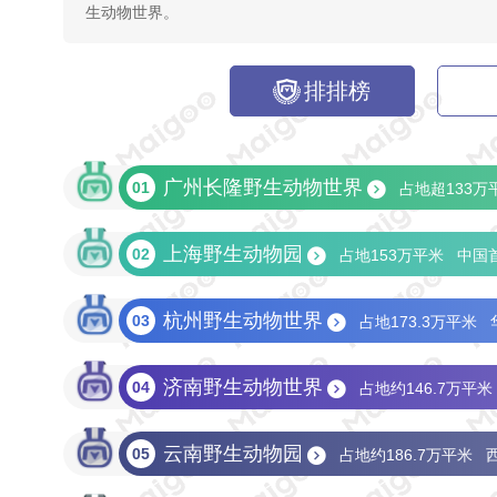
生动物世界。
排排榜
广州长隆野生动物世界
01
占地超133万
大规模野生动物种群放养
大面积亚热带雨林
上海野生动物园
02
占地153万平米
中国
澳洲以外最大考拉种群
自驾车小火车以及缆车
首创“水域探秘”乘船360°游览
全球最大圈养川
杭州野生动物世界
03
占地173.3万平米
华东最大非洲象和亚洲象种群
国内唯一猎豹赛
可自驾车入园游览
近40堂免费动物研学课堂
济南野生动物世界
04
占地约146.7万平米
鸟鸣花谷/吉象领地/虎啸山谷等12个区域
4A
云南野生动物园
05
占地约186.7万平米