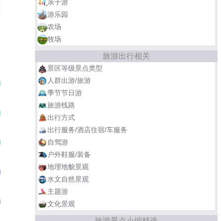
亲子游
游乐园
农场
牧场
旅游出行相关
景区等级景点类型
人群出游/旅游
上海野生动物园
01
季节节日游
旅游线路
杭州野生动物世界
02
出行方式
出行服务/酒店住宿/车服务
广州长隆野生动物世界
自驾游
03
户外鞋服/装备
地理地貌景观
西安秦岭野生动物园
04
水文自然景观
主题游
深圳市野生动物园
05
文化景观
旅游景点小编精选