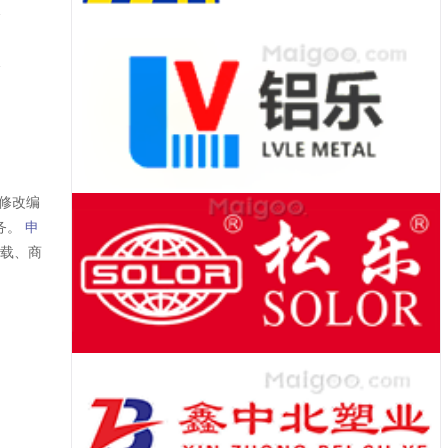
修改编
务。
申
转载、商