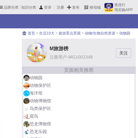
查排行
品牌分类
知识分类
发布
登录
注册
移动端
用买购APP
首页
>
生活10大
>
旅游景点景观
>
动物/生物自然资源
>
动物园
M旅游榜
注册用户-MG1002348
页面相关推荐
动物园
动物保护区
海洋馆
动物博物馆
鸟类保护区
观鸟
恐龙博物馆
恐龙乐园