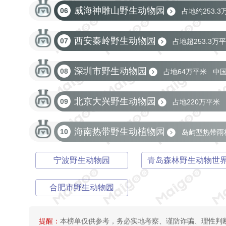
喂食体验/合影留念等互动项目
4A景区
威海神雕山野生动物园
06
占地约253.3
一园饱览陆海空动物
几十个动物栖息地
西安秦岭野生动物园
07
占地超253.3万
秦岭四宝大熊猫/羚牛/金丝猴/朱鹮
4A景区
深圳市野生动物园
08
占地64万平米
中
曾被有关部门评为“中华之最”
4A景区
北京大兴野生动物园
09
占地220万平米
7大展区和3大广场
中国规模最大珍稀动物黑猩
海南热带野生动植物园
10
岛屿型热带雨
国内唯一欧洲野牛家庭
4A景区
中国唯一岛屿型热带雨林动植物大观园
浓缩海
宁波野生动物园
青岛森林野生动物世
亚洲猴山有200多只猴态系统
4A景区
合肥市野生动物园
提醒：
本榜单仅供参考，务必实地考察、谨防诈骗、理性判