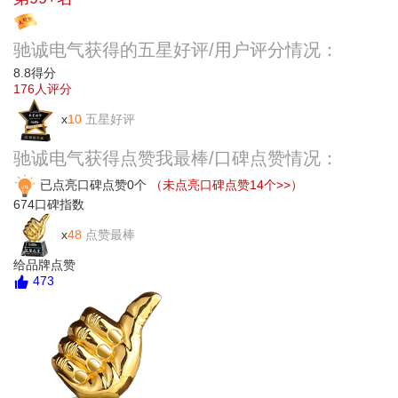
投票
驰诚电气获得的五星好评/用户评分情况：
8.8
得分
176
人评分
x
10
五星好评
驰诚电气获得点赞我最棒/口碑点赞情况：
已点亮口碑点赞0个
（未点亮口碑点赞14个>>）
674
口碑指数
x
48
点赞最棒
给品牌点赞
473