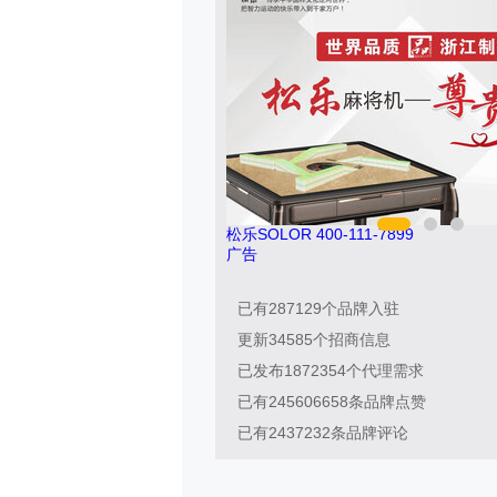
松乐SOLOR 400-111-7899
广告
已有
287129
个品牌入驻
更新
34585
个招商信息
已发布
1872354
个代理需求
已有
245606658
条品牌点赞
已有
2437232
条品牌评论