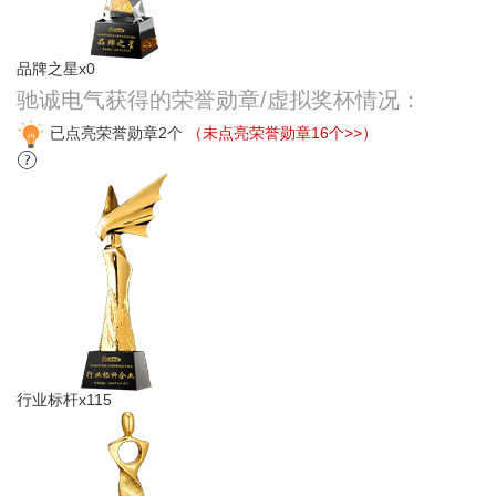
品牌之星x0
驰诚电气获得的荣誉勋章/虚拟奖杯情况：
已点亮荣誉勋章2个
（未点亮荣誉勋章16个>>）
行业标杆x115