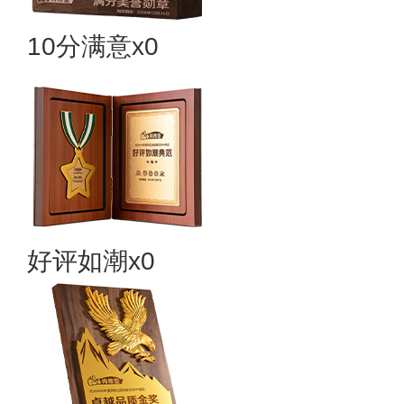
10分满意x0
好评如潮x0