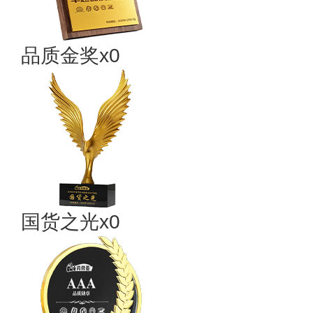
品质金奖x0
国货之光x0