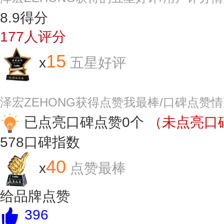
8.9
得分
177
人评分
15
x
五星好评
泽宏ZEHONG获得点赞我最棒/口碑点赞
已点亮口碑点赞0个
（未点亮口碑
578
口碑指数
40
x
点赞最棒
给品牌点赞
396