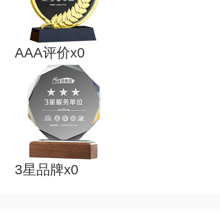
AAA评价x0
3星品牌x0