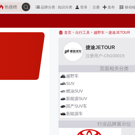
热搜榜
品牌分类
知识分类
发布
登录
注册
移动
首页
>
出行工具
>
越野车
>
捷途JETOUR
捷途JETOUR
注册用户-CN100019
页面相关分类
越野车
SUV
燃油SUV
新能源SUV
国产SUV车
新能源车
行业品牌展示位