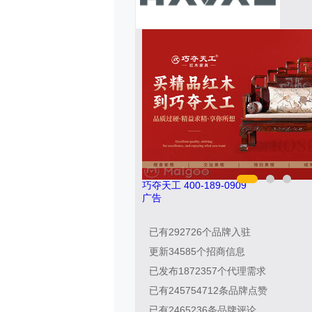
巧夺天工 400-189-0909
广告
已有
292726
个品牌入驻
更新
34585
个招商信息
已发布
1872357
个代理需求
已有
245754712
条品牌点赞
已有
2465236
条品牌评论