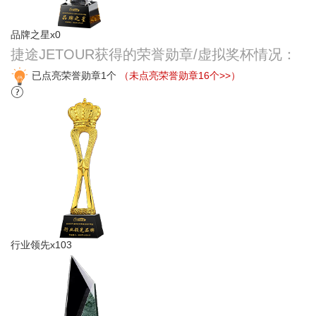
品牌之星x0
捷途JETOUR获得的荣誉勋章/虚拟奖杯情况：
已点亮荣誉勋章1个
（未点亮荣誉勋章16个>>）
行业领先x103