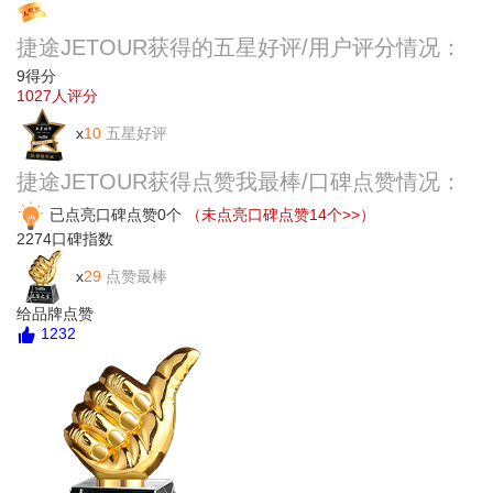
投票
捷途JETOUR获得的五星好评/用户评分情况：
9
得分
1027
人评分
x
10
五星好评
捷途JETOUR获得点赞我最棒/口碑点赞情况：
已点亮口碑点赞0个
（未点亮口碑点赞14个>>）
2274
口碑指数
x
29
点赞最棒
给品牌点赞
1232