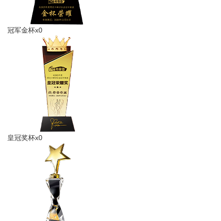
冠军金杯x0
皇冠奖杯x0