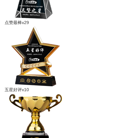
点赞最棒x29
五星好评x10