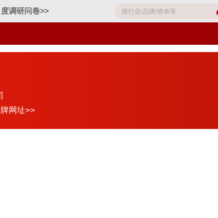
度调研问卷>>
司
牌网址>>